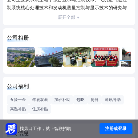
制系统核心处理技术和发动机测量控制与显示技术的研究与
装备应用开发，承担众多国家航空装备的研制装备任务，产
展开全部
品覆盖我军所有主战机种，其研制水平达国内一流、国际领
先水平，同时经营业务已拓展到航天、兵器、船舶、轨道交
公司相册
通等非航空防务及民用领域市场。
公司致力于成为航空为本、创新为先、军民融合、管理高效
的创新型科技企业，公司是国家高新技术企业、江苏省企业
技术中心、江苏省工程技术中心，设有国家级博士后科研工
作站等。公司坚持思想引领、文化铸魂，先后获得全国机械
行业文明单位、江苏省文明单位、江苏省模范劳动关系和谐
公司福利
企业等荣誉，涌现出全国“五一”奖章、江苏省劳动模范、中央
企业劳动模范、中国航空工业十大杰出青年等一大批先进个
五险一金
年底双薪
加班补助
包吃
房补
通讯补助
人。
高温补贴
住房补贴
公司位于苏州市高新区建林路379号，占地348亩。职工860余
人，其中研究员级高级工程师、高级工程师达300余人，享受
国务院及省部级政府津贴专家30余人。
注册或登录
找风口工作，就上智联招聘
工商信息
公司热忱欢迎广大优秀人才，我们将为您提供展现智慧和才