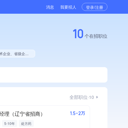
消息
我要招人
登录/注册
10
个在招职位
同行前5%、残疾人就业贡献、集团成员、大学生就业贡献、拥有工艺创新能力
全部职位·10
经理（辽宁省招商）
1.5-2万
5-10年
处方药