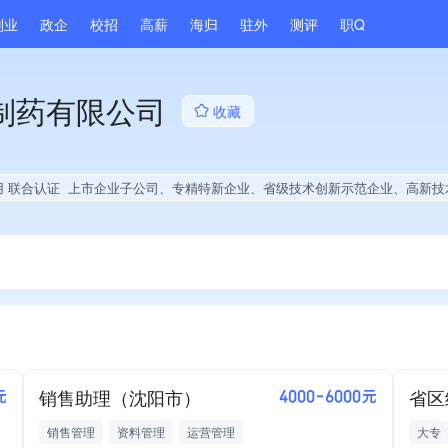
副业
政企
校招
高薪
海归
驻外
测评
职Q
制药有限公司
收藏
用 联合认证
上市企业子公司、专精特新企业、省级技术创新示范企业、高新技术企业、省级企业技术中心、政府供应商、战略性新兴领域创新能力、薪资水平全省同行前50%、旗下品牌同行前5%、A级纳税人、劳动保障诚信A级、多产业布局、拥有自主品牌、拥有高价值专利、专利授权量同领域前5%、技术布局优于同行、经营年限全国
销售助理（沈阳市）
省区
元
4000-6000元
销售管理
资料管理
运营管理
大专