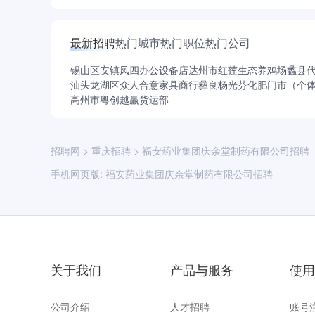
最新招聘
热门城市
热门职位
热门公司
锡山区安镇凤四办公设备店
达州市红莲生态养鸡场
蠡县
汕头龙湖区众人合意家具商行
彝良杨光芬化肥门市（个
高州市粤创越赢货运部
招聘网
>
重庆招聘
>
福安药业集团庆余堂制药有限公司招聘
手机网页版:
福安药业集团庆余堂制药有限公司招聘
关于我们
产品与服务
使用
公司介绍
人才招聘
账号