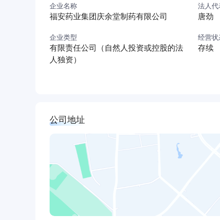
企业名称
法人代
格）。
福安药业集团庆余堂制药有限公司
唐劲
公司实行董事会领导下的总经理负责制，设有行
度部、生产车间等,截止2014年9月底，公司现有
企业类型
经营状
有限责任公司（自然人投资或控股的法
存续
164人。凡进入公司人员，必须进行公司组织的
人独资）
理、质量管理、微生物基本知识以及相应的岗位
公司坚持诚信协作，追求卓越的原则，以严谨的
实的基础。
公司地址