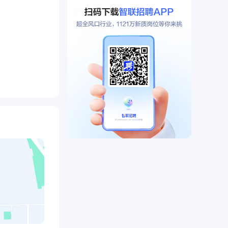
务部、计划调
产部门人员有
、生产管
的发展奠定坚