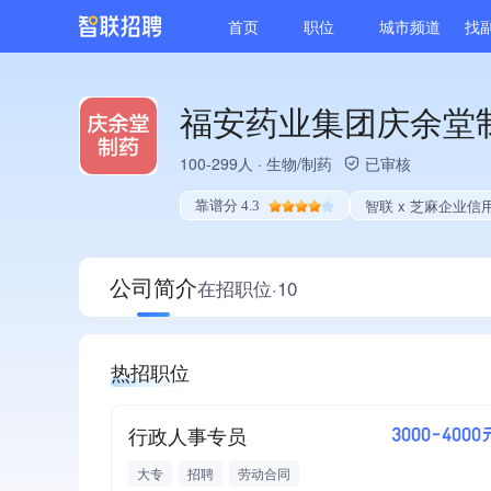
首页
职位
城市频道
找
福安药业集团庆余堂
100-299人
·
生物/制药
已审核
智联 x 芝麻企业信
靠谱分 4.3
公司简介
在招职位·10
热招职位
行政人事专员
3000-4000
大专
招聘
劳动合同