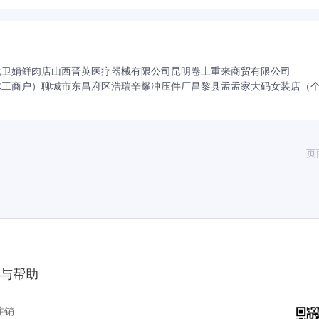
代卫娟鲜肉店
山西晋英医疗器械有限公司
昆明卷土重来商贸有限公司
体工商户）
聊城市东昌府区浩瑞辛耀冲压件厂
昌黎县孟孟家大码女装店（
页
与帮助
注销