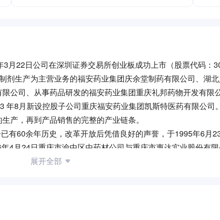
1年3月22日公司在深圳证券交易所创业板成功上市（股票代码：30
以制剂生产为主营业务的福安药业集团庆余堂制药有限公司、湖北
有限公司、从事药品研发的福安药业集团重庆礼邦药物开发有限
13 年8月新设控股子公司重庆福安药业集团凯斯特医药有限公司
的生产，再到产品销售的完整的产业链条。
已有60余年历史，改革开放后凭借良好的声誉，于1995年6月2
96年4月24日重庆市渝中区中药材公司与重庆市惠达实业股份有
司根据发展需要进行了股份制改造，并投资5000多万元在重庆
展开全部
。2009年福安药业集团公司控股了庆余堂制药公司，2012年0
013年11月因公司发展，名称变更为福安药业集团庆余堂制药有
规格），其中片剂品种6个（6个规格），硬胶囊剂品种5个（6
囊剂（头孢菌素类）品种1个（2个规格），小容量注射剂品种3个
菌素类）品种7个（18个规格），粉针剂（青霉素类）品种7个