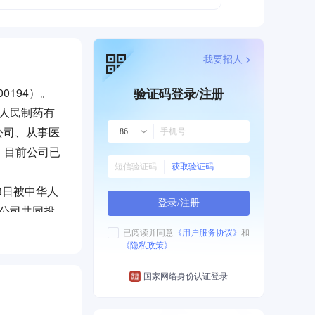
我要招人 >
0194）。
验证码登录/注册
人民制药有
公司、从事医
+ 86
。目前公司已
获取验证码
3日被中华人
登录/注册
限公司共同投
北部新区人和
已阅读并同意
《用户服务协议》
和
《隐私政策》
4月公司名称
限公司。
个规格），硬
国家网络身份认证登录
（10个规
（16个规