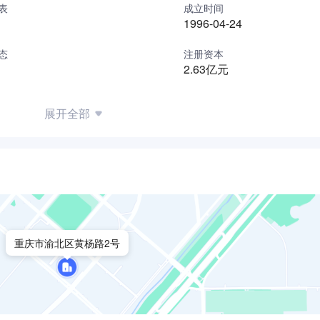
表
成立时间
1996-04-24
政部、财务部、质量保证部、质量检验部、设备部、物控部、商
员工334人。具有大专以上学历的为194人；管理人员56 人；生
态
注册资本
2.63亿元
入厂GMP培训及各专题培训，培训内容涉及药事法规、GMP知识
知识等，经考核合格后才能上岗独立操作。
展开全部
工作作风，严格的质量保证，良好的团队精神，为企业长期稳定
重庆市渝北区黄杨路2号