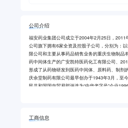
公司介绍
福安药业集团公司成立于2004年2月25日，201
公司旗下拥有6家全资及控股子公司，分别为：
限公司和主要从事药品销售业务的重庆生物制品
药中间体生产的广安凯特医药化工有限公司、20
形成了从药物研发到医药中间体、原料药、制剂
庆余堂制药有限公司最早创办于1943年3月，至今
民共和国国内贸易部评选为“中华老字号”企业19
资成立了重庆市庆余堂制药有限公司。2003年公
镇高新园购地约30亩，正式启动GMP异地改造工程
变更为重庆福安药业集团庆余堂制药有限公司，2
公司现在已经拿到批准文号的产品有31个（62个
工商信息
胶囊剂（青霉素类）品种1个（1个规格），硬胶
格），粉针剂品种1个（3个规格），粉针剂（头孢