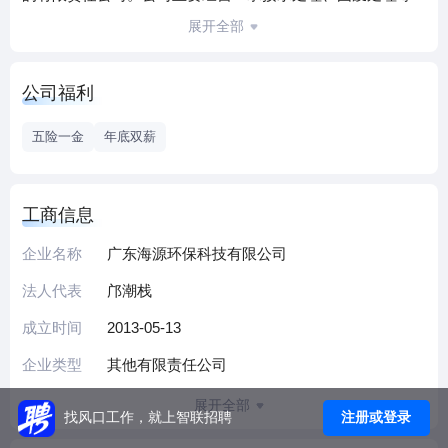
水务及环保、市政工程，自来水及污水处理膜及环保设备的
展开全部
生产、销售；水务投资及运营；环保技术研发、咨询、服
务。海源环保公司的成立是我市水务环保领域对外合资作作
公司福利
模式的新探索，海源环保公司将在水处理和固废处理方面的
市场优势，研发实力、设备制造能力和工程承接能力，建立
五险一金
年底双薪
研发中心与膜生产基地，以自主研发、国际先进的膜技术解
决水环境污染问题。海源环保公司以珠海市城市污水和工业
废水处理、自来水处理、海水淡化、水务工程建设以及民用
工商信息
商用净水设备等为示范项目，建立合资公司品牌形象和市场
企业名称
广东海源环保科技有限公司
地位，以开拓华南等地区水务、环保工程项目，最终实现在
资本市场成功上市的目标。
法人代表
邝潮栈
成立时间
2013-05-13
企业类型
其他有限责任公司
展开全部
注册或登录
找风口工作，就上智联招聘