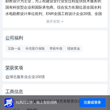
勘察设计为主业，为工程建设全行业全过程提供技术服务的
国有科技型企业和国际承包商。综合实力长期位居全国水利
水电勘察设计单位前列、ENR全国工程设计企业20强、全国
工程勘察设计企业百强、全国企业科技创新500强。持有国家
展开全部
工程设计综合甲级、工程勘察综合甲级、工程咨询综合资信
甲级、对外承包工程资格等一批高等级资质证书，是国家高
公司福利
新技术企业，拥有国家大坝安全工程技术研究中心、博士后
科研工作站、院士专家工作站等近十个高端研发平台。
五险一金
补充医疗保险
带薪年假
绩效奖金
长江设计集团拥有中国工程院院士1人，全国工程勘察设计大
师7人，首届全国创新争先奖状获得者2人，国家“新世纪百千
荣获奖项
万人才工程”2人、全国杰出专业技术人才1人，湖北省有突出
湖北服务业企业100强
贡献的中青年专家、湖北省新世纪高层次人才、水利部5151
人才工程部级人选等省部级人才近70人，享受国务院政府特
殊津贴专家68人。在全院2000多名专业技术人员中，教授级
工商信息
高工299人，高级工程师1118人，各类注册工程师1100余人。
企业名称
长江勘测规划设计研究有限责任公司
注册或登录
找风口工作，就上智联招聘
单位总部位于武汉，下设职能部门11个、子公司12个，所属
单位分布在湖北、重庆、上海、北京、广东、西藏、福建、