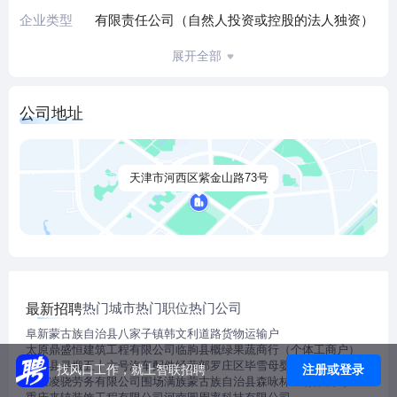
企业类型
有限责任公司（自然人投资或控股的法人独资）
展开全部
公司地址
天津市河西区紫金山路73号
热门城市
热门职位
热门公司
最新招聘
阜新蒙古族自治县八家子镇韩文利道路货物运输户
太原鼎盛恒建筑工程有限公司
临朐县概绿果蔬商行（个体工商户）
宝应县寻煅五十六号汽车配件经营部
罗庄区毕雪母婴用品店
注册或登录
找风口工作，就上智联招聘
重庆凌骁劳务有限公司
围场满族蒙古族自治县森咏林业有限公司