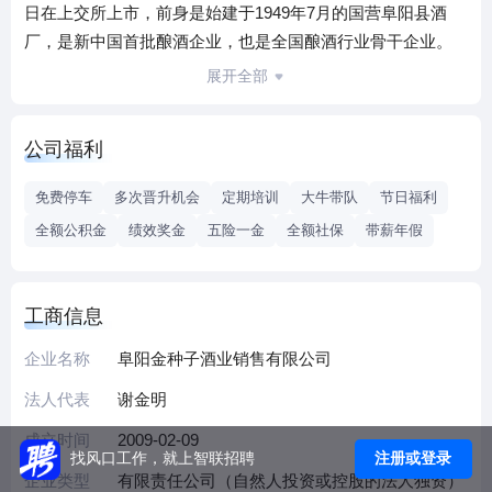
日在上交所上市，前身是始建于1949年7月的国营阜阳县酒
厂，是新中国首批酿酒企业，也是全国酿酒行业骨干企业。
公司现有“金种子”、“种子”、“醉三秋”、“和泰”、“颖州”五大白
展开全部
酒品牌，其中“金种子”、“醉三秋”两个商标荣获“中国驰名商
标”，且颖州佳酿酒被商务部授予“中华老字号，金种子系列白
公司福利
酒是国家地理标志保护产品，7款白酒产品被中国绿色食品发
展中心认定为绿色食品，荣获全国绿色食品示范企业。
免费停车
多次晋升机会
定期培训
大牛带队
节日福利
2022年7月，华润战投入驻金种子，积极引进华润先进的理
全额公积金
绩效奖金
五险一金
全额社保
带薪年假
念、机制和文化，全面嫁接华润集团的优势，加快实施组
织、品牌、机制重塑，全力做强主业白酒，开启全新变革。
工商信息
企业名称
阜阳金种子酒业销售有限公司
法人代表
谢金明
成立时间
2009-02-09
注册或登录
找风口工作，就上智联招聘
企业类型
有限责任公司（自然人投资或控股的法人独资）