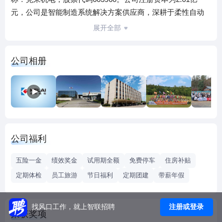
元，公司是智能制造系统解决方案供应商，深耕于柔性自动
化装备与工业机器人系统应用，致力于智能制造装备、机器
展开全部
人系统集成核心技术的研究和开发，产品的生产和销售。
公司的业务主要包括智能装备业务和汽车零部件业务两大板
公司相册
块。其中智能装备业务主要将柔性自动化装备与工业机器人
系统应用于新能源汽车的电驱、电控、电池、功率半导体模
组以及汽车行车安全稳定系统等产品研发及生产领域，涵盖
装配、检测、物流等工艺流程。并积极向医疗器械、细胞存
储、食品机械等新领域扩展。同时，借助于长期的特种机器
人技术研发和工业机器人工程应用的行业经验，原创应用于
公司福利
自动化物流领域的集装箱货品全自动智能化装（卸）车机作
业系统。汽车零部件业务主要包括燃油分配器、燃油管、冷
五险一金
绩效奖金
试用期全额
免费停车
住房补贴
却水硬管等发动机核心配件产品的研发、生产和销售，同时
定期体检
员工旅游
节日福利
定期团建
带薪年假
也积极研发和预批量生产新能源车热管理系统的核心零部
件。
公司始终重视智能化装备系统技术的核心能力掌握，为客户
注册或登录
找风口工作，就上智联招聘
荣获奖项
创造可靠、稳定、高效产品的核心价值，弘扬“克难攻坚、来