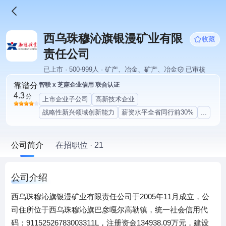
西乌珠穆沁旗银漫矿业有限
收藏
责任公司
已上市 · 500-999人 · 矿产、冶金、矿产、冶金
已审核
靠谱分
智联 x 芝麻企业信用 联合认证
4.3
分
上市企业子公司
高新技术企业
战略性新兴领域创新能力
薪资水平全省同行前30%
...
公司简介
在招职位 · 21
公司介绍
西乌珠穆沁旗银漫矿业有限责任公司于2005年11月成立，公
司住所位于西乌珠穆沁旗巴彦嘎尔高勒镇，统一社会信用代
码：91152526783003311L，注册资金134938.09万元，建设