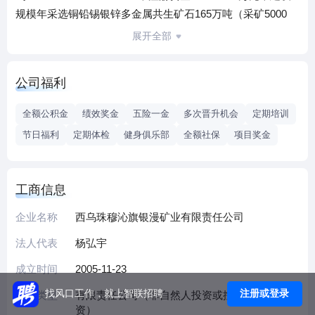
规模年采选铜铅锡银锌多金属共生矿石165万吨（采矿5000
吨/日），项目总投资30亿元，由民营企业内蒙古兴业集团股
展开全部
份有限公司投资建设，2016年11月经证监会批准由上市公司
内蒙古兴业矿业股份有限公司并购。
公司福利
截止2017年3月项目建设期基本结束，设备安装调试完成，进
入试生产运行阶段。公司占地面积616506平米，建筑面积
全额公积金
绩效奖金
五险一金
多次晋升机会
定期培训
92151平米。主要建设内容为构建采矿井巷与设施及选矿厂，
节日福利
定期体检
健身俱乐部
全额社保
项目奖金
购置安装采、选矿设备，配套尾矿库、炸药库、仓储运输设
施，以及办公与生活等相关设施。
根据《内蒙古自治区西乌珠穆沁旗白音查干东山矿区铜铅锡
工商信息
银锌矿补充勘探报告》，白音查干东山铜铅锡银锌矿共圈定
工业矿体214条。矿区内查明资源储量铅银锌（矿石量）+铜
企业名称
西乌珠穆沁旗银漫矿业有限责任公司
锡银锌（矿石量）合计6360.22万吨。其中：铅银锌矿石查明
法人代表
杨弘宇
资源储量（矿石量）1760.92万吨，Zn金属量532525.28吨，
成立时间
2005-11-23
Pb金属量150828.80吨，Ag金属量2587.29吨，平均品位：
Zn3.45%、Pb1.60%、Ag179.49g/t；铜锡银锌矿石查明资源
注册或登录
找风口工作，就上智联招聘
企业类型
有限责任公司（非自然人投资或控股的法人独
储量（矿石量）4599.30万吨，Zn金属量220419.15吨， Cu金
资）