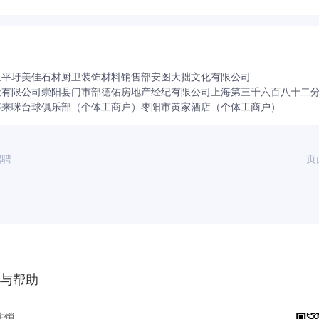
区平圩美佳石材厨卫装饰材料销售部
安图大拙文化有限公司
社有限公司崇阳县门市部
德佑房地产经纪有限公司上海第三千六百八十二
哆来咪台球俱乐部（个体工商户）
枣阳市黄家酒店（个体工商户）
招聘
页
与帮助
注销