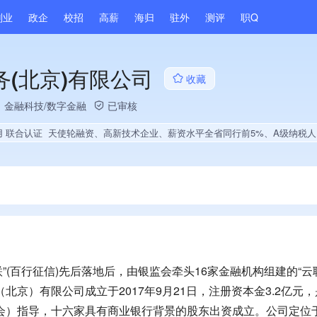
副业
政企
校招
高薪
海归
驻外
测评
职Q
(北京)有限公司
收藏
、金融科技/数字金融
已审核
用 联合认证
天使轮融资、高新技术企业、薪资水平全省同行前5%、A级纳税人、多产业布局、拥有自主品牌、经营年限全国同行前20%、权威管理体系认证、大学生就业贡献、拥有绿色资质
”(百行征信)先后落地后，由银监会牵头16家金融机构组建的“云
融信息服务（北京）有限公司成立于2017年9月21日，注册资本金3.2亿
监会）指导，十六家具有商业银行背景的股东出资成立。公司定位