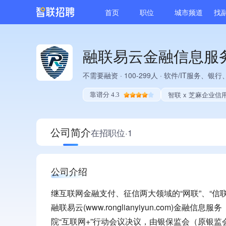
首页
职位
城市频道
找
融联易云金融信息服务
不需要融资
·
100-299人
·
软件/IT服务、银行
智联 x 芝麻企业信
靠谱分 4.3
公司简介
在招职位·1
公司介绍
继互联网金融支付、征信两大领域的“网联”、“信联
融联易云(www.ronglianyiyun.com)金
院“互联网+”行动会议决议，由银保监会（原银