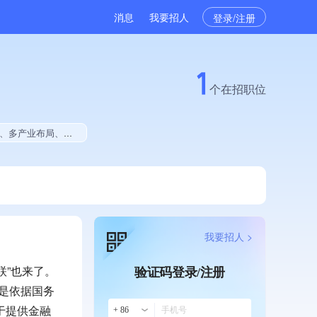
消息
我要招人
登录/注册
1
个在招职位
、拥有著作权、软件研发量位于同行前5%
我要招人 >
联”也来了。
验证码登录/注册
元，是依据国务
于提供金融
+ 86