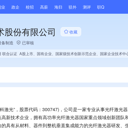
副业
政企
校招
高薪
海归
驻外
测评
职Q
术股份有限公司
收藏
设备制造
已审核
用 联合认证
A股上市、国有企业、国家级技术创新示范企业、国家企业技术中心、国家知识产权示范企业、高新技术企业、国企供应商、战略性新兴领域创新能力、绝对控股5家公司、薪资水平全省同行前20%、连续9年A级纳税人、多产业布局、拥有节能环保技术、拥有自主品牌、拥有高价值专利、专利授权量同领域前100、技术布局行业领先、拥有绿色低碳技术、经营年限全国同行前5%、集团核心成员、权威管理体系认证、全省多家直营店、大学生就业贡献、202
科激光”，股票代码：300747)，公司是一家专业从事光纤激光
点高新技术企业，拥有高功率光纤激光器国家重点领域创新团队
力的具有从材料、器件到整机垂直集成能力的光纤激光器研发、