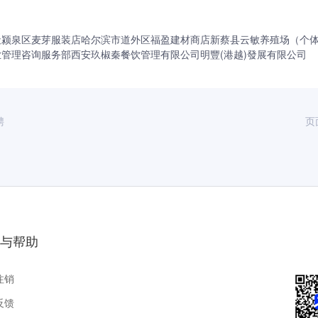
社
颍泉区麦芽服装店
哈尔滨市道外区福盈建材商店
新蔡县云敏养殖场（个
业管理咨询服务部
西安玖椒秦餐饮管理有限公司
明豐(港越)發展有限公司
聘
页
与帮助
注销
反馈