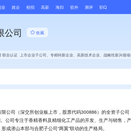
副业
政企
校招
高薪
海归
驻外
测评
职Q
限公司
收藏
用 联合认证
上市企业子公司、专精特新企业、高新技术企业、战略性新兴领域创新能力、薪资水平全省同行前5%、A级纳税人、劳动保障诚信A级、拥有节能环保技术、拥有自主品牌、拥有发明专利、专利授权量同领域前10%、技术布局行业领先
限公司（深交所创业板上市，股票代码300886）的全资子公司
北侧。公司专注于香精香料及精细化工产品的开发、生产与销售，
形成潜山本部与合肥子公司“两翼”联动的生产格局。