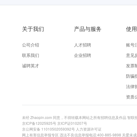
关于我们
产品与服务
使用
公司介绍
人才招聘
账号
联系我们
企业招聘
意见
诚聘英才
发票
防骗
法律
资质
未经 Zhaopin.com 同意，不得转载本网站之所有招聘信息及作品 智
京ICP备12025925号
京ICP证010207号
京公网安备 11010502059392号
人力资源许可证
网上有害信息举报专区
违法不良信息举报电话:400-885-9898 关爱未成年举