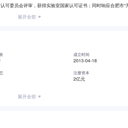
家认可委员会评审，获得实验室国家认可证书；同时响应合肥市“
环十五内酯及400吨杨梅醛等项目。依托上市公司资源，公司构建
展开全部
案，助力行业绿色发展。
表
成立时间
平
2013-04-18
态
注册资本
2亿元
展开全部