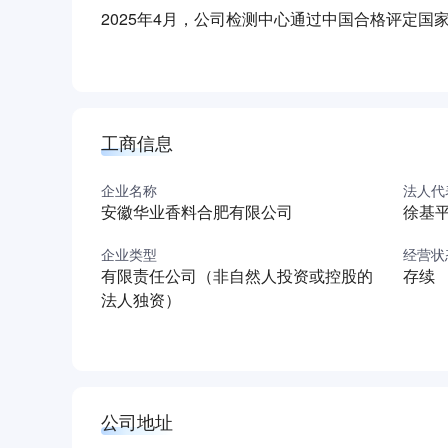
2025年4月，公司检测中心通过中国合格评定国
设号召，推进丙位内酯产能扩建、年产3000吨
的全流程体系，持续为客户提供精细化工解决方
（本介绍由DeepSeek AI智能生成，仅供参考）
工商信息
企业名称
法人代
安徽华业香料合肥有限公司
徐基
企业类型
经营状
有限责任公司（非自然人投资或控股的
存续
法人独资）
公司地址