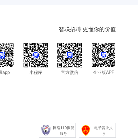
智联招聘 更懂你的价值
联app
小程序
官方微信
企业版APP
网络110报警
电子营业执
服务
照