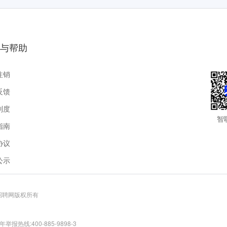
与帮助
注销
反馈
制度
智
指南
协议
公示
联招聘网版权所有
报热线:400-885-9898-3