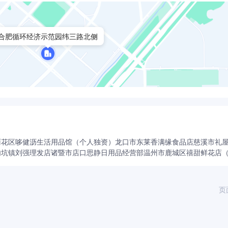
合肥循环经济示范园纬三路北侧
雨花区哆健沥生活用品馆（个人独资）
龙口市东莱香满缘食品店
慈溪市礼
内坑镇刘强理发店
诸暨市店口思静日用品经营部
温州市鹿城区禧甜鲜花店
页