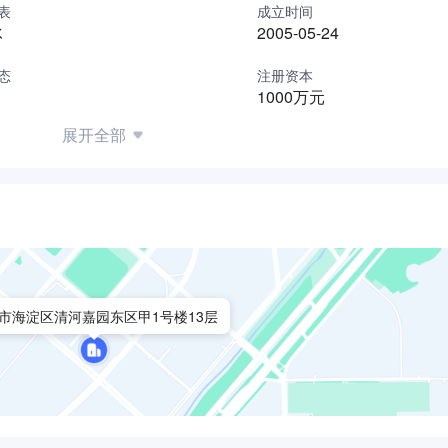
表
成立时间
并提供实施过程的支持。这就是宝嘉既能做到务实又能确保高效
冰
2005-05-24
一般的背景。他们拥有各个行业深厚的从业背景和人脉资源，熟
态
注册资本
1000万元
其中包括会计、金融、法律、计算机通信、经济学等专业。我们
展开全部
俊和具备多年行业或职能专业知识的专家组成。虽然我们的咨询
都是通才，对所有专注领域问题都保持着旺盛的求知欲并非常乐
户带来什么样的价值。宝嘉作为一个全方位咨询服务机构，全心
市海淀区清河嘉园东区甲1号楼13层
一项业务。我们是在一种鼓励"工作伙伴式关系"的环境中做到
实施能够给客户带来重要影响的相关知识和工作成果。宝嘉能够
闻名。客户对宝嘉的评论是，通过采用优秀的实施方式，我们成
在公司带来了高额的回报。