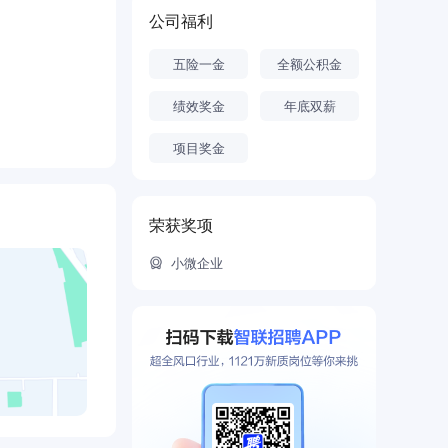
力的原因。
公司福利
五险一金
全额公积金
悉各种产业政
非常重视每个
绩效奖金
年底双薪
项目奖金
顾问对于特定
于分享他们的
荣获奖项
小微企业
致力于为客户
这一点的。我
向客户提供深
为了客户真正