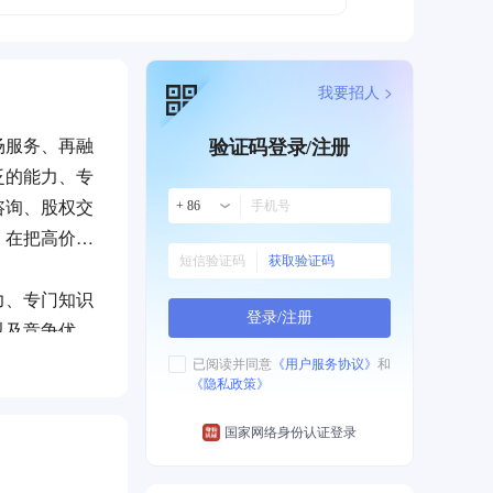
我要招人 >
场服务、再融
验证码登录/注册
泛的能力、专
咨询、股权交
+ 86
。在把高价值
获取验证码
力、专门知识
登录/注册
以及竞争优
已阅读并同意
《用户服务协议》
和
《隐私政策》
发展、碳中和
国家网络身份认证登录
有形成果的解
，来帮助客户