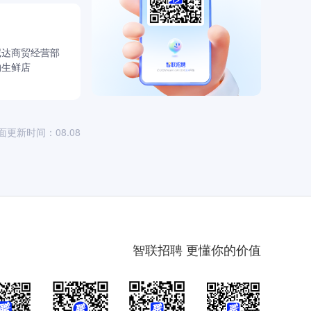
从而使宝嘉脱
尼达商贸经营部
沟生鲜店
了获取资料而
地为行为负
面更新时间：08.08
尊重需要做到
现和贡献，并
的需求，而不
智联招聘 更懂你的价值
单的成果。