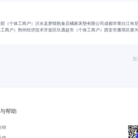
的核心价值。我们致力于帮助客户获得成功并坚守自己的准则，
输部（个体工商户）
沂水县梦晴熟食店
橘家床墊有限公司
成都市青白江布
体工商户）
荆州经济技术开发区玖遇超市（个体工商户）
西安市雁塔区黄
实地表述自己的能力。我们严格遵守客户信息保密协议，不会为
们花时间认真思考自己的行为，并自问今天或明天能否毫无顾虑
页
我们注重理念本身的价值，而不是理念开创者的资历。我们认为
，鼓励建设性的批评意见。我们嘉奖与宝嘉的价值观相一致的表
有为客户提供服务以确保他们获得成功。我们希望了解客户真正
与帮助
时，客户总是放在第一位。
注销
的回报。我们帮助客户实现有形的、积极的成果，而不是交付简
反馈