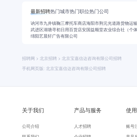
宝嘉咨询价值观
最新招聘
热门城市
热门职位
热门公司
诚实、尊重个人、实现价值以及客户第一是我们
颖而出并成为顶级的专业服务机构。
讷河市九井镇鞠三摩托车商店
海阳市荆元光道路货物运
武进区湖塘寻初日用百货店
安国益顺堂农业综合社（个
诚实原则
绵阳艺晨轩广告有限公司
诚实意味着明辨是非，并做正确的事情。我们诚
欺骗别人，并只对力所能及的事情作出承诺。我
责。
招聘网
>
北京招聘
>
北京宝嘉信达咨询有限公司招聘
尊重个人
手机网页版:
北京宝嘉信达咨询有限公司招聘
我们慎重地对待所有人，不论他们的职位高低。
真实和富有同情。我们以开放和诚实的方式相处
采用透明的决策过程。我们身体力行。
客户第一
我们用客户的成功来衡量我们的成功，并倾己所
关于我们
产品与服务
使用
是简单地提供好的服务。在权衡宝嘉和客户利益
价值让渡
公司介绍
人才招聘
账号
我们致力于为客户创造价值，获得数倍于其投资
联系我们
企业招聘
意见