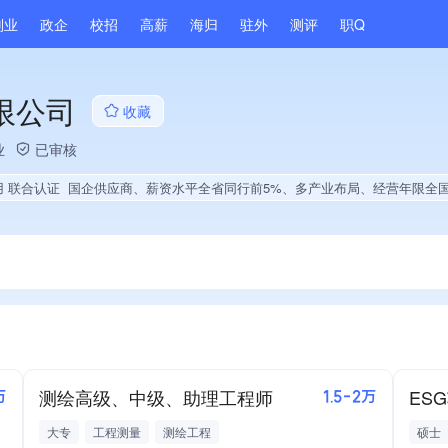
副业
政企
校招
高薪
海归
驻外
测评
职Q
限公司
收藏
业
已审核
用 联合认证
国企供应商、薪资水平全省同行前5%、多产业布局、经营年限全国同行前5
测绘高级、中级、助理工程师
ES
万
1.5-2万
大专
工程测量
测绘工程
硕士