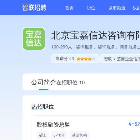
首页
职位
城市频道
找
北京宝嘉信达咨询有
100-299人
·
咨询服务、咨询服务、商务服务
智联 x 芝麻企业信
靠谱分 4.3
公司简介
在招职位·10
热招职位
股权融资总监
4-5
硕士
5-10年
基金机构