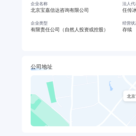
企业名称
法人代
解决运营中的疑难杂症，转变他们的运营模式，
北京宝嘉信达咨询有限公司
任传
我们的团队构成？
我们五十余名咨询顾问来自各行各业，拥有非同
企业类型
经营状
有限责任公司（自然人投资或控股）
存续
策、法律条规。咨询顾问具有各类学科的文凭，
人的独特才能并加以合理使用。
我们的团队通常由勤于思考、充满干劲的青年才
行业与职能有着深厚的知识积累，但实质上他们
观点和经验。
公司地址
我们的使命是什么？
我们的使命阐释了我们期望在现阶段和未来给客
提供深入的、实实在在的成果。
北京
我们承诺什么？
我们带来有形的成果。我们的高级顾问积极参与每
们本着战略性思维和与客户协作的承诺，制定并
刻、切实的建议，以及实施的全程支持，并由此
的工作伙伴。而且，对咨询服务的投资给客户所