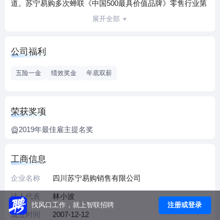
道。苏宁易购多次蝉联《中国500最具价值品牌》零售行业第
一，并在2022年发布的《中国连锁百强企业排行榜》中，以
展开全部
领先行业的连锁经营能力蝉联榜首。
2023年，苏宁易购将持续聚焦“家庭场景解决方案”，加速零售
公司福利
服务商升级，实现“买家电到苏宁易购” 向“定制家庭场景到苏
宁易购”的升级。通过供应链和零售运营能力提升，深化开放
五险一金
绩效奖金
年底双薪
合作和零售赋能，坚定全渠道发展，深化区域布局与本地化
经营，苏宁易购零售服务商模式进入全体系、全渠道协同拓
展新阶段，正在迈向高质量发展新征程。
荣获奖项
2019年最佳雇主提名奖
工商信息
企业名称
四川苏宁易购销售有限公司
法人代表
林小波
注册或登录
找风口工作，就上智联招聘
成立时间
2007-12-12