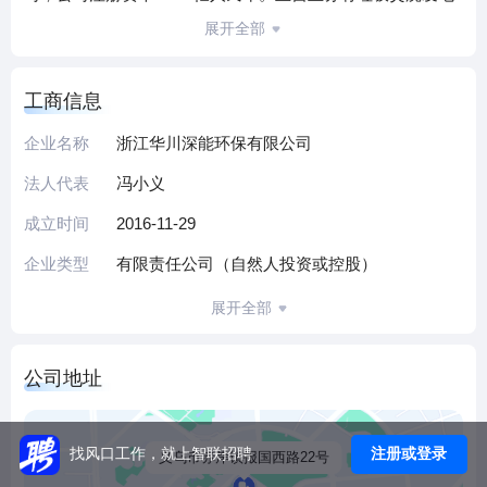
产业的投资运营、环保项目的设计与咨询服务、环保技术设
展开全部
备推广应用等。
华川深能负责实施义乌市垃圾焚烧发电厂提升改造PPP项
工商信息
目。该项目位于赤岸镇，总投资15.32亿元，是义乌市首个
PPP项目并列入2016年第三批财政部示范项目，也是金华地
企业名称
浙江华川深能环保有限公司
区唯一入选全国PPP示范名单的项目。公司以“国际一流、国
法人代表
冯小义
内领先”为指导思想，以“技术最优、标准最高、环境最美、配
套最全、厂居关系最和谐、教育意义最好”为建设目标。按
成立时间
2016-11-29
照“高起点规划、高标准建设、高质量运营”的建设经营理念，
企业类型
有限责任公司（自然人投资或控股）
建成集垃圾处理、科普教育、工业旅游于一体的AAA标准企
业。工程建设规模为四台750t/d垃圾焚烧炉，配二台25MW的
展开全部
汽轮发电机组和一台18MW的汽轮发电机组。烟气处理由
SNCR+半干+干法+活性碳吸附+布袋除尘器+SCR+湿法（含
公司地址
GGH）七道工序构成，优于欧盟排放标准，使垃圾处理真正
达到“无害化、减量化、资源化”目的。项目计划于2018年底建
成投产。
注册或登录
找风口工作，就上智联招聘
义乌市赤岸镇报国西路22号