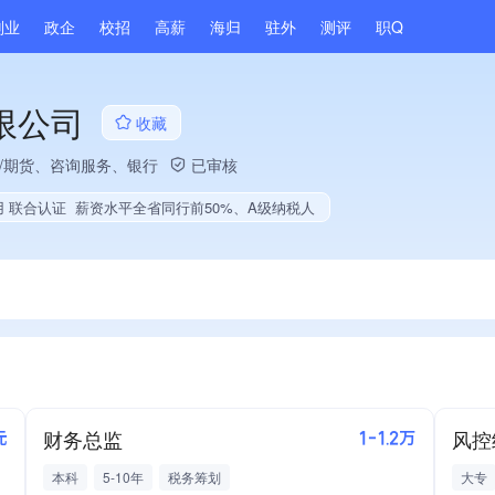
副业
政企
校招
高薪
海归
驻外
测评
职Q
限公司
收藏
券/期货、咨询服务、银行
已审核
用 联合认证
薪资水平全省同行前50%、A级纳税人
财务总监
风控
元
1-1.2万
本科
5-10年
税务筹划
大专