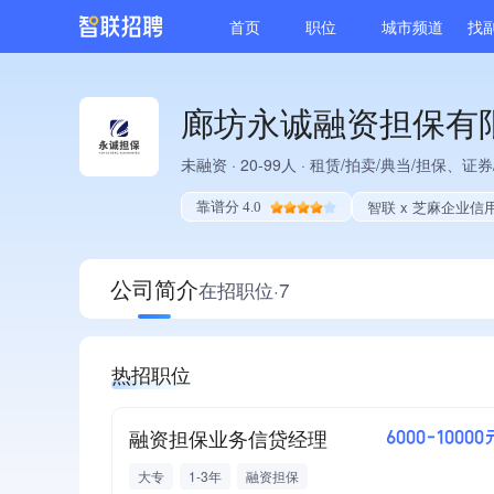
首页
职位
城市频道
找
廊坊永诚融资担保有
未融资
·
20-99人
·
租赁/拍卖/典当/担保、证
智联 x 芝麻企业信
靠谱分 4.0
公司简介
在招职位·7
热招职位
融资担保业务信贷经理
6000-10000
大专
1-3年
融资担保