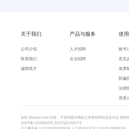
关于我们
产品与服务
使用
公司介绍
人才招聘
账号
联系我们
企业招聘
意见
诚聘英才
发票
防骗
法律
资质
未经 Zhaopin.com 同意，不得转载本网站之所有招聘信息及作品 智
京ICP备12025925号
京ICP证010207号
京公网安备 11010502059392号
人力资源许可证:1101051996081号