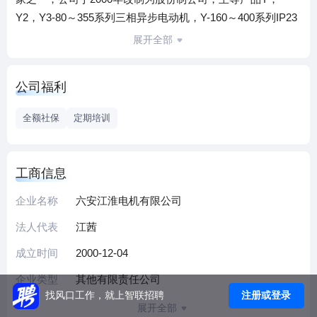
Y2，Y3-80～355系列三相异步电动机，Y-160～400系列IP23
三相异步电动机，YB2、YB3-80～355系列防爆及高效率防爆
展开全部
三相异步电动机，YX3-80～355（IE2）系列高效三相异步电
动机，YE3-80～355系列超高效率三相异步电动机，YS63～
公司福利
132系列铝壳三相异步电动机，Y2、Y3-355～450系列低压大
功率三相异步电动机，Y2VP-80～450变频调速异步电动机，
全额社保
定期培训
Y、YKK、YKS、YLS、YLKK、YLKS、YPKK、YR、
YRKK355～1000等各种中大型高压电动机，Y2-355～
560（3kV、6kV、10kV）紧凑型高压三相异步电动机，YB2-
工商信息
355～560（3kV、6kV、10kV）紧凑型高压防爆三相异步电动
企业名称
六安江淮电机有限公司
机，TDMK系列高压同步电动机，YL双值电容单相电机；
YD、YDT-80～355系列变极多速电机；YR160-355系列绕线
法人代表
江茜
转子电动机，YEJ制动电机和YK2系列压缩机专用配套电机等
成立时间
2000-12-04
近20个品种2000多种规格型号。年生产能力达2000万千瓦，
现拥有资产4.5亿元，占地面积600余亩。
企业类型
其他有限责任公司
公司位于六安市北郊，省主干道六寿路东侧与312国道紧邻，
注册或登录
找风口工作，就上智联招聘
展开全部
交通便利，地域位置十分优越。公司所辖两个分厂，12个生