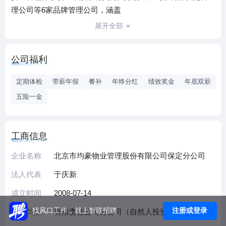
理公司等6家品牌管理公司，涵盖
热力供应、保安服务、环境保洁、工程技术与安全、车辆租
展开全部
赁5家专业公司；以及观水科技、
渔粿科技、小福科技等科技公司；依托强大的集成服务能力
公司福利
和专业管理能力，分别在北京、
上海、湖北、山东、内蒙等地与合作方一同成功缔造多家合
定期体检
带薪年假
餐补
年终分红
绩效奖金
年底双薪
资公司。
五险一金
凝注专力于不动产管理实践与研究,将先进的国际理念与管理
模式与中国本土实践相结合,成功
将企业发展成为中国本土优秀的不动产集成服务商
工商信息
企业名称
北京市均豪物业管理股份有限公司保定分公司
法人代表
于庆新
成立时间
2008-07-14
注册或登录
找风口工作，就上智联招聘
企业类型
有限责任公司分公司（自然人投资或控股）