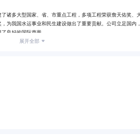
建了诸多大型国家、省、市重点工程，多项工程荣获詹天佑奖、
奖，为我国水运事业和民生建设做出了重要贡献。公司立足国内
得了良好的国际声誉。
终秉承中国交建“交融天下、建者无疆”的企业精神，全面贯彻
展开全部
力活力，更加重视催生发展的新动能新优势，围绕“三双三变”发展思
利环保引领者，生态、文旅开拓者，与世界朋友携手共赢，共创