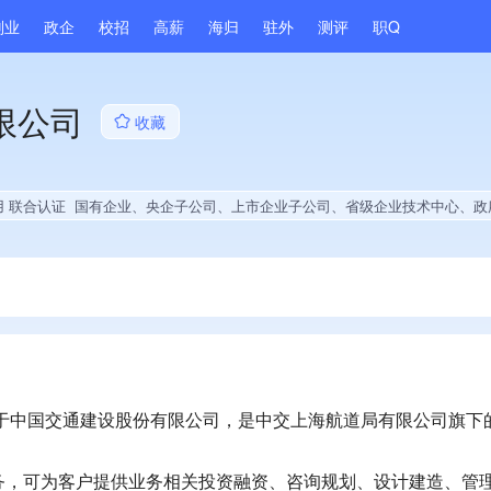
副业
政企
校招
高薪
海归
驻外
测评
职Q
限公司
收藏
用 联合认证
国有企业、央企子公司、上市企业子公司、省级企业技术中心、政府供应商、上市企业供应商、国企供应商、战略性新兴领域创新能力、绝对控股1家公司、薪资水平全省同行前5%、A级纳税人、水利建设信用AAA级、守合同重信用企业、多产业布局、拥有节能环保技术、拥有发明专利、专利授权量同领域前500、技术布局行业领先、拥有绿色低碳技术、经营年限全国同行前5%、集团成员、权威管理体系认证、大学生就业贡献、202
属于中国交通建设股份有限公司，是中交上海航道局有限公司旗下
务，可为客户提供业务相关投资融资、咨询规划、设计建造、管