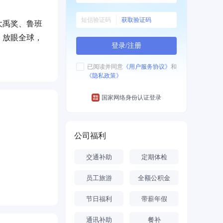
获取验证码
大禹奖、鲁班
，放眼全球，
登录/注册
落实上航
已阅读并同意
《用户服务协议》
和
《隐私政策》
路，致力于成
美好明天！
国家网络身份认证登录
公司福利
交通补助
定期体检
员工旅游
全额公积金
节日福利
带薪年假
通讯补助
餐补