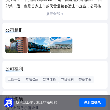
部第一股，也是首家上市的民营道路客运上市企业，公司控
股股东为山东永锋集团。
展开全部
富临运业为中国道路旅客运输特级资质企业（全国仅7家）、
交通运输部“重点联系道路运输企业”、中国道路运输协会“常
公司相册
务理事单位”、四川省道路运输协会副会长单位、交通运输企
业安全生产标准化建设等级一级企业、ISO9001质量体系认证
和OHSAS18001职业健康体系认证企业，名列中国道路运输
百强诚信企业（2023年）第13位，四川省百强服务企业92
位。
公司共有子（分）、参控股公司100余家，拥有从业人员7000
公司福利
余人，各类营运车辆6000余台，汽车客运站28个，截至2022
年末，公司总资产27.19亿元，净资产13.08亿元。历年来，公
五险一金
年底双薪
定期体检
节日福利
带薪年假
司经营业绩良好，在全国道路运输企业中均处于前列，同时
位列上市道路运输企业榜首。2023年，公司紧抓疫情之后消
费复苏的关键时机，通过管理提升和产业深耕，前三季度实
荣获奖项
现利润近1.6亿元，预期今年主营业务利润将创历史新高；同
注册或登录
找风口工作，就上智联招聘
优质服务示范企业
时，公司成功中标并圆满完成第31届大运会交通运输保障服