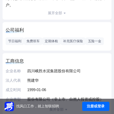
户。
集团母公司水泥公司现有大型新型干法水泥生产线6条，年产
展开全部
水泥1200万吨，是全国建材行业先进集体、国家级资源节约
型和环境友好型试点企业、四川省政府质量管理奖获得单
公司福利
位、支持国家重点建设工程优秀供应商。因企业经营和发展
需要，现面向社会招聘。
节日福利
免费班车
定期体检
补充医疗保险
五险一金
工商信息
企业名称
四川峨胜水泥集团股份有限公司
法人代表
熊建华
成立时间
1999-01-06
企业类型
股份有限公司（非上市、自然人投资或控股）
注册或登录
找风口工作，就上智联招聘
展开全部