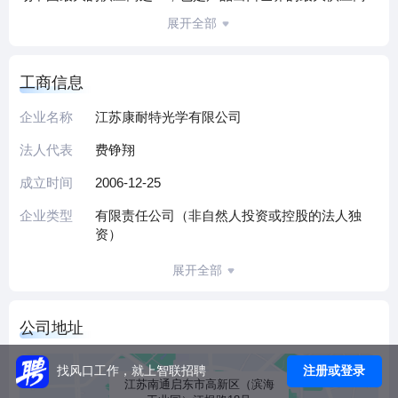
之一。公司作为国内眼镜行业中的著名企业及上市公司，在
展开全部
国际上享有良好的声誉。产品远销欧美东南亚等60多个国家
和地区，外销率达75%以上。
工商信息
企业名称
江苏康耐特光学有限公司
法人代表
费铮翔
成立时间
2006-12-25
企业类型
有限责任公司（非自然人投资或控股的法人独
资）
展开全部
公司地址
注册或登录
找风口工作，就上智联招聘
江苏南通启东市高新区（滨海