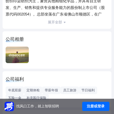
纺织印染助剂为主，兼营其他精细化学品，并具有自主研
发、生产、销售和提供专业服务能力的股份制上市公司（股
票代码002054）。总部坐落在广东省佛山市顺德区，在广
东、福建、浙江、江苏、山东、四川等地配套建设了生产基
展开全部
地，在全国多地成立子公司。
在精细化学品领域，业务主要包括纺织化学品、皮革化学
公司相册
品、有机硅及功能整理剂、防水剂和涂层整理剂、合成革水
性材料等。公司开创了印染助剂行业“技术+服务”营销模式，
在国内多地区投建生产基地，构建起业内较具竞争力的覆盖
全国的直销网络体系，持续拓展业务范围，不断丰富产品品
种，扩大市场领域。公司自主开发匀染剂、固色剂、有机硅
等系列纺织化学品，先后被认定为广东省级重点新产品及国
公司福利
家级重点新产品。2014年，公司技术中心被认定为“国家认定
企业技术中心”，公司还拥有博士后工作站、院士专家工作
年底双薪
定期体检
带薪年假
员工旅游
节日福利
室、省级工程技术中心等创新平台，是行业内综合实力较强
五险一金
补充医疗保险
的技术型企业之一。
注册或登录
找风口工作，就上智联招聘
在石油精细化学品领域，以德荣化工为平台，与浙石化合作
发展乙烯裂解副产品综合利用项目。通过对石油炼化裂解