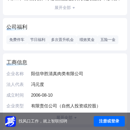
牧场到餐桌的完整产业闭环。作为市级农业产业化龙头企
展开全部
业，公司下设畜牧养殖、清真肉类加工、冷链物流及餐饮管
理4家子公司，构建起覆盖生产、加工、运输与终端服务的协
公司福利
同体系。依托黄河三角洲绿色畜产品生产基地的区位优势，
企业通过标准化生产流程与冷链技术保障产品品质，服务网
免费停车
节日福利
多次晋升机会
绩效奖金
五险一金
络辐射全国市场。公司深耕行业近二十年，获评“山东省诚信
企业”“山东省十大畜牧品牌企业”等省级荣誉，并担任中国畜
牧业协会理事单位及滨州市畜牧业协会副会长单位。秉持“为
工商信息
客户创造价值、为伙伴创造效益、为员工创造前程、为社会
企业名称
阳信华胜清真肉类有限公司
创造财富”的经营理念，企业持续优化产业链布局，致力于打
造具有国际影响力的牛肉品牌，推动现代畜牧业高质量发
法人代表
冯元度
展。
成立时间
2006-08-10
企业类型
有限责任公司（自然人投资或控股）
展开全部
注册或登录
找风口工作，就上智联招聘