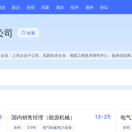
副业
政企
校招
高薪
海归
驻外
测评
职Q
公司
收藏
、高新技术企业、省级工程技术研究中心、政府供应商、上市企业供应商、国企供应商、战略性新兴领域创新能力、薪资水平全省同行前5%、A级纳税人、知名品牌供应商、拥有节能环保技术、拥有自主品牌、拥有高价值专利、专利授权量同领域前100、技术布局行业领先、拥有绿色低碳技术、经营年限全国同行前20%、集团成员、权威管理体系认证、权威产品认证、发债企业、大学生就业贡献、2025年公开项目中标、拥有绿色资质、拥有工艺创新能力、拥有多项著作权、软件研发量位于同行前100
国内销售经理（能源机械）
电气
元
1.5-3万
本科
3-5年
电气机械/电力设备
本科