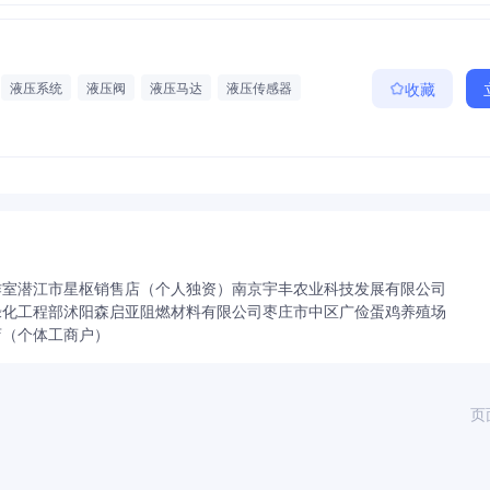
液压系统
液压阀
液压马达
液压传感器
收藏
设备
作室
潜江市星枢销售店（个人独资）
南京宇丰农业科技发展有限公司
绿化工程部
沭阳森启亚阻燃材料有限公司
枣庄市中区广俭蛋鸡养殖场
店（个体工商户）
页