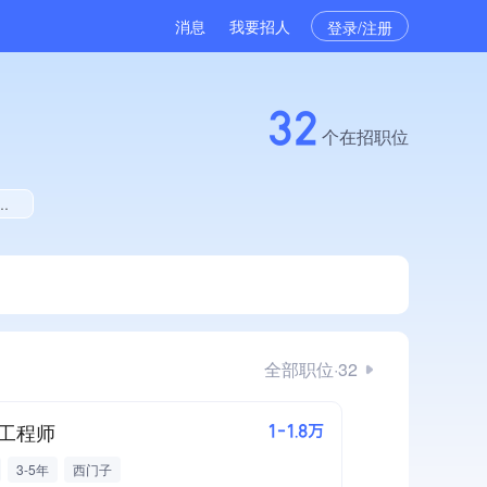
消息
我要招人
登录/注册
32
个在招职位
全部职位·32
工程师
1-1.8万
3-5年
西门子