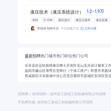
液压技术（液压系统设计）
1.2-1.9万
本科
5-10年
液压设计
液压元器件
液压设备
AutoCAD
专用设备制造
矿产/冶金
电气机械/电力
李锦涛·招聘专员
今日回复27次
立即沟通
最新招聘
热门城市
热门职位
热门公司
乐至县好运轮胎维修店
稀土开发区见山见水设计服务工
益阳市赫山区薄秀百货商行（个体工商户）
即墨市李践
西咸新区沣东新城中伢心百货店
莆田市荔城区安润百货
招聘网
>
徐州招聘
>
徐州徐工基础工程机械有限公司招聘
手机网页版:
徐州徐工基础工程机械有限公司招聘