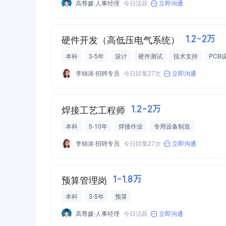
高尊媛·人事经理
今日活跃
立即沟通
硬件开发（高低压电气系统）
1.2-2万
本科
3-5年
设计
硬件测试
技术支持
PCB
工业自动化/机器人
新能源汽车
李锦涛·招聘专员
今日回复27次
立即沟通
焊接工艺工程师
1.2-2万
本科
5-10年
焊接作业
专用设备制造
李锦涛·招聘专员
今日回复27次
立即沟通
预算管理岗
1-1.8万
本科
3-5年
预算
高尊媛·人事经理
今日活跃
立即沟通