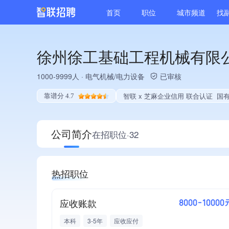
首页
职位
城市频道
找
徐州徐工基础工程机械有限
1000-9999人
·
电气机械/电力设备
已审核
智联 x 芝麻企业信用 联合认证
国有企业、上市企业子公司
靠谱分 4.7
公司简介
在招职位·32
热招职位
应收账款
8000-10000
本科
3-5年
应收应付