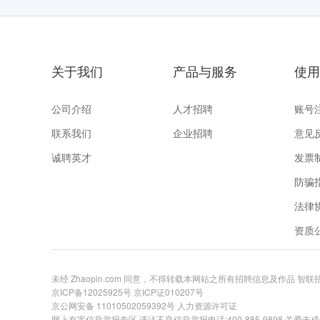
关于我们
产品与服务
使用
公司介绍
人才招聘
账号
联系我们
企业招聘
意见
诚聘英才
发票
防骗
法律
资质
未经 Zhaopin.com 同意，不得转载本网站之所有招聘信息及作品 智
京ICP备12025925号
京ICP证010207号
京公网安备 11010502059392号
人力资源许可证
网上有害信息举报专区
违法不良信息举报电话:400-885-9898 关爱未成年举