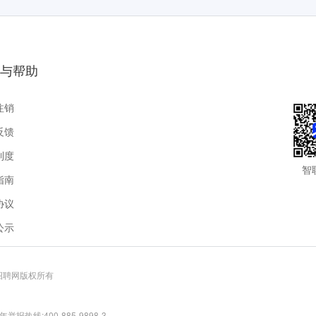
与帮助
注销
反馈
制度
智
指南
协议
公示
联招聘网版权所有
报热线:400-885-9898-3