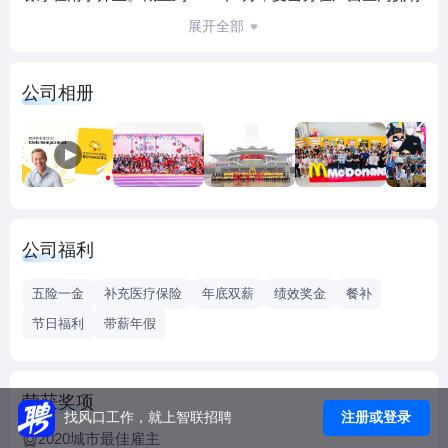
75家餐厅，64家甜品站，12家麦咖啡。麦当劳秉承品质、服
展开全部
务、清洁和物超所值的经营哲学，努力为顾客提供着最佳的
用餐经验和方式，并将“永远年轻，我就喜欢”等品牌精髓传递
公司相册
给每一位光临麦当劳的顾客。广西禾唛餐饮有限公司为麦当
劳在广西的发展式被特许经营商，拥有广西所有麦当劳餐厅
的经营权和开发权。
加入我们，迎接管理职业的挑战，创造事业的新起点！
我们期待您的到来！
公司福利
五险一金
补充医疗保险
年底双薪
绩效奖金
餐补
节日福利
带薪年假
荣获奖项
注册或登录
找风口工作，就上智联招聘
2020城市最佳雇主