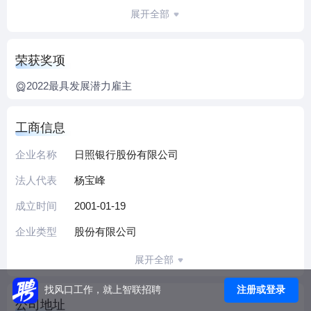
员2600余人。2006年引进南京银行为战略投资者，开创了国
展开全部
内城商行之间战略合作的先河。2009年更名为日照银行，设
立首家异地分行青岛分行。2010年以来，先后设立济南分
荣获奖项
行、临沂分行、潍坊分行、枣庄分行、济宁分行、威海分
行、烟台分行、聊城分行，发起设立济宁高新村镇银行，构
2022最具发展潜力雇主
建了以日照本土市场为根基、以半岛城市群和鲁南经济带市
场为两翼的“一基两翼”战略布局。成立以来，资产、存款、贷
工商信息
款规模均增长了160余倍，目前分别突破2000亿元、1500亿
元、1000亿元，实现了由小到大、由弱到强、由地方性银行
企业名称
日照银行股份有限公司
到区域性银行的成功跨越。
法人代表
杨宝峰
日照银行围绕“打造精品银行，成就百年老店”的企业愿景，树
成立时间
2001-01-19
立“公平、法正、抓实、创新”的核心价值观，坚持“立足地方
经济、支持中小企业、服务广大市民”的市场定位，全力打
企业类型
股份有限公司
造“本土最好的银行”“百姓最近的银行”“区域精品银行”，先后
展开全部
获得“全国文明单位”“全国青年文明号”“全国工人先锋号”“中国
银行业文明规范服务千佳示范单位”“厚道鲁商品牌企业”“日照
注册或登录
找风口工作，就上智联招聘
市经济发展突出贡献奖”等荣誉称号。
公司地址