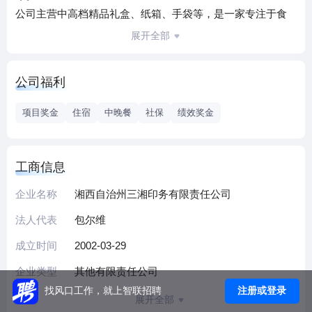
公司主营中高档精品礼盒、纸箱、手袋等，是一家专注于食
品类包装，集设计、生产、销售一站式服务的专业化、规模
展开全部
化知名企业。
公司位于湖南省湘西州经济开发区内，用地面积43亩，创造
公司福利
就业岗位350多个，拥有全新厂房2万多平方。紧邻湖南省湘
西州经济开发区工业大道，交通十分便利，环境优美。
项目奖金
住宿
中晚餐
社保
绩效奖金
公司从事印刷包装行业十余年，配套设备齐全，拥有一支经
验丰富、技术力量雄厚的管理团队，严谨高效的工作理念，
使产品质量得到更有效保障。
工商信息
多年来，公司在各级政府的关心下，企业不断发展壮大，公
企业名称
湘西自治州三湘印务有限责任公司
司现已发展成为湖南省酒类包装龙头企业，先后获得“湖南省
民族团结进步示范单位”、“湖南省重合同、守信用企业”、“湘
法人代表
包尔维
西州文明经营户”、“全区文明企业”等荣誉称号。为回报社
成立时间
2002-03-29
会，公司每年会组织爱心献血、群众困难帮扶、员工爱心救
助等各类公益活动。
企业类型
其他有限责任公司
公司本着“真诚、守信”的经营宗旨，一直以来赢得了酒鬼公
注册或登录
找风口工作，就上智联招聘
展开全部
司、同仁堂等众多知名企业的支持和信赖。我们追求的目标