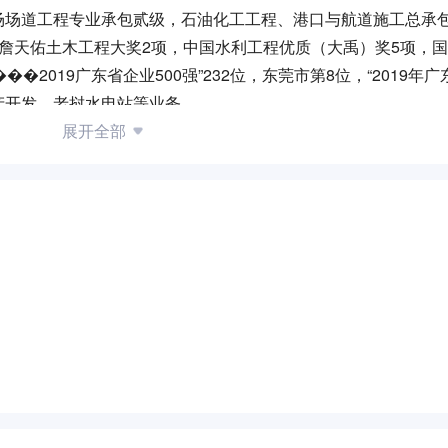
场场道工程专业承包贰级，石油化工工程、港口与航道施工总承
詹天佑土木工程大奖2项，中国水利工程优质（大禹）奖5项，
2019广东省企业500强”232位，东莞市第8位，“2019年
产开发、老挝水电站等业务。
展开全部