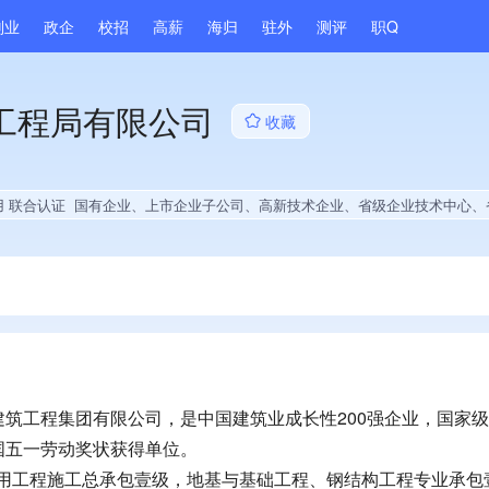
副业
政企
校招
高薪
海归
驻外
测评
职Q
工程局有限公司
收藏
用 联合认证
国有企业、上市企业子公司、高新技术企业、省级企业技术中心、省级工程技术研究中心、政府供应商、上市企业供应商、国企供应商、战略性新兴领域创新能力、绝对控股9家公司、薪资水平全省同行前40%、A级纳税人、水利建设信用AAA级、守合同重信用企业、知名品牌供应商、多产业布局、拥有节能环保技术、拥有自主品牌、拥有高价值专利、专利授权量同领域前500、技术布局行业领先、拥有绿色低碳技术、经营年限全国同行前5%、集团成员、权威管理体系认证、大学生就
筑工程集团有限公司，是中国建筑业成长性200强企业，国家
国五一劳动奖状获得单位。
公用工程施工总承包壹级，地基与基础工程、钢结构工程专业承包