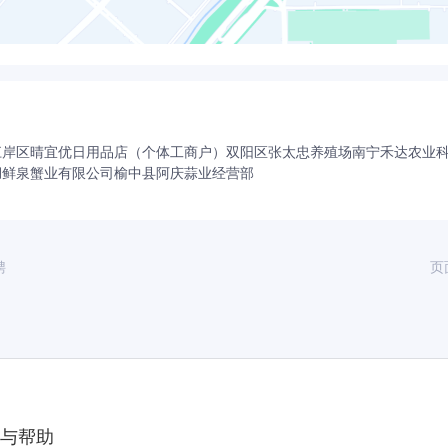
江岸区晴宜优日用品店（个体工商户）
双阳区张太忠养殖场
南宁禾达农业
湖鲜泉蟹业有限公司
榆中县阿庆蒜业经营部
聘
页
与帮助