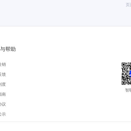
页
与帮助
注销
反馈
制度
智
指南
协议
公示