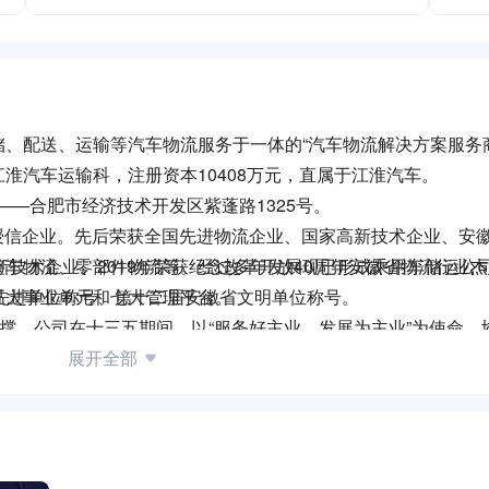
、配送、运输等汽车物流服务于一体的“汽车物流解决方案服务商”
江淮汽车运输科，注册资本10408万元，直属于江淮汽车。
——合肥市经济技术开发区紫蓬路1325号。
授信企业。先后荣获全国先进物流企业、国家高新技术企业、安
新技术企业。2019年荣获纪念改革开放40周年安徽省物流行业
整车物流、零部件物流等。经过多年发展现已形成乘用车储运公
情先进单位称号、第十二届安徽省文明单位称号。
五大事业单元和七大管理平台。
支撑，公司在十三五期间，以“服务好主业，发展为主业”为使命，
展开全部
由仓储、运输服务延伸到物流规划、供应链管理等领域，为汽车