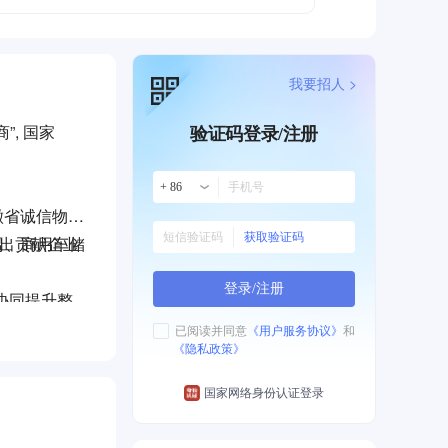
我要招人 >
, 国家
验证码登录/注册
+ 86
徽省诚信物流
获取验证码
杰出贡献企业
司、商用车储
登录/注册
协同提升整
已阅读并同意
《用户服务协议》
和
《隐私政策》
生产商提供全
国家网络身份认证登录