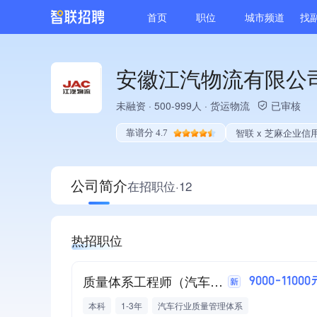
首页
职位
城市频道
找
安徽江汽物流有限公
未融资
·
500-999人
·
货运物流
已审核
智联 x 芝麻企业信
靠谱分 4.7
公司简介
在招职位·12
热招职位
质量体系工程师（汽车物流）
9000-11000
本科
1-3年
汽车行业质量管理体系