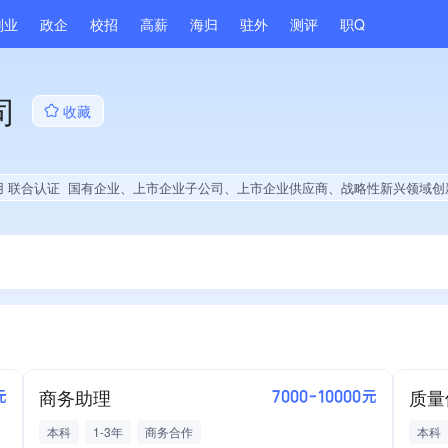
副业
政企
校招
高薪
海归
驻外
测评
职Q
司
收藏
用 联合认证
国有企业、上市企业子公司、上市企业供应商、战略性新兴领域创新能力、薪资水平全省同行前10%、A级纳税人、劳动保障诚信A级、知名品牌供应商、拥有自主品牌、专利授权量同领域前30%、技术布局行业领先、经营年限全国同行前5%、集团成员、权威管理体系认证、大学生就业贡献、拥有专利、拥有绿色资质、
商务助理
质量
元
7000-10000元
本科
1-3年
商务合作
本科