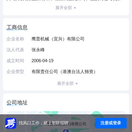
工，并为客户提供定制化表面处理服务，产品广泛应用于汽
展开全部
车制造、液压设备、航空航天等领域。
依托近二十年精密制造经验，公司形成从材料研发、模具设
工商信息
计到精密加工的全链条技术能力，其核心工艺在尺寸精度与
性能稳定性方面获得国际市场认可。企业持续深化在五轴联
企业名称
鹰普机械（宜兴）有限公司
动数控机床、工业机器人等智能装备领域的研发投入，已具
法人代表
张永峰
备柔性生产线设计与复杂零部件批量交付能力，服务网络覆
盖全球多个工业制造领域客户。
成立时间
2006-04-19
作为国家高新技术企业，鹰普机械注重技术创新与工艺优
企业类型
有限责任公司（港澳台法人独资）
化，建有专业研发团队和数字化生产体系。公司秉承“精密创
造价值”的理念，持续推进智能制造升级，致力于为全球高端
展开全部
装备制造领域提供更具竞争力的解决方案，为技术人才提供
参与国际前沿项目的发展平台。
公司地址
（本介绍由DeepSeek AI智能生成，仅供参考）
注册或登录
找风口工作，就上智联招聘
鹰普机械(宜兴)有限公司