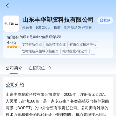
山东丰华塑胶科技有限公司
收藏
未融资 · 100-299人 · 橡胶、塑料制品
已审核
靠谱分
智联 x 芝麻企业信用 联合认证
4.0
分
专精特新企业
高新技术企业
省级企业技术中心
战略性新兴领域创新能力
绝对控股2家公司
...
公司简介
在招职位 · 9
公司介绍
山东丰华塑胶科技有限公司成立于2005年，注册资金2.2亿元
人民币，占地188亩，是一家专业生产各类高档双向拉伸聚酯
薄膜（BOPET）的中外合资有限责任公司。公司拥有雄厚的
技术力量和健全的现代化企业管理制度。核心管理技术团队