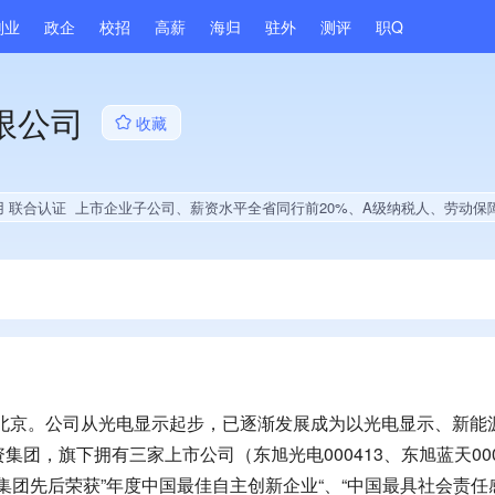
副业
政企
校招
高薪
海归
驻外
测评
职Q
限公司
收藏
用 联合认证
上市企业子公司、薪资水平全省同行前20%、A级纳税人、劳动保障诚信A级、集团成员、权威管理体系认证、大
于北京。公司从光电显示起步，已逐渐发展成为以光电显示、新能
团，旗下拥有三家上市公司（东旭光电000413、东旭蓝天000
集团先后荣获”年度中国最佳自主创新企业“、“中国最具社会责任感