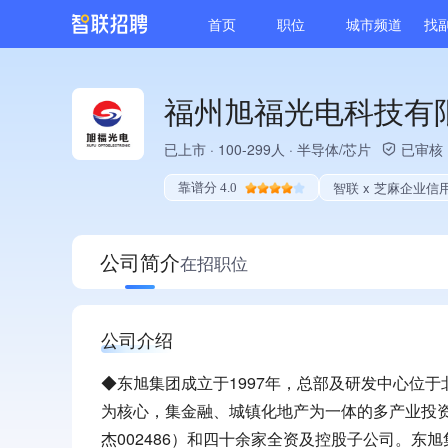
首页
职位
城市频道
找
福州旭福光电科技有
已上市
·
100-299人
·
半导体/芯片
已审核
智联 x 芝麻企业信
靠谱分 4.0
公司简介
在招职位
公司介绍
◆东旭集团成立于1997年，总部及研发中心位
为核心，集金融、城镇化地产为一体的多产业投资集
杰002486）和四十余家全资及控股子公司。东旭