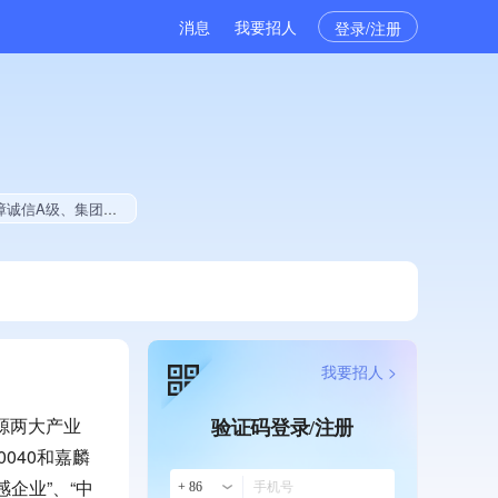
消息
我要招人
登录/注册
学生就业贡献、拥有绿色资质
我要招人 >
源两大产业
验证码登录/注册
040和嘉麟
企业”、“中
+ 86