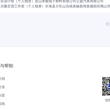
运良设计馆（个人独资）
昆山承载电子材料有限公司
公盟汽車有限公司
休兴隆百货工作室（个人独资）
长海县大长山岛镇老杨装饰装修部
武夷山
页
与帮助
注销
反馈
制度
智
指南