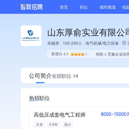
首页
职位
城市频道
找
山东厚俞实业有限公
未融资
·
100-299人
·
电气机械/电力设备
智联 x 芝麻企业信
靠谱分 4.3
公司简介
在招职位·14
热招职位
高低压成套电气工程师
8000-15000
大专
3-5年
设计