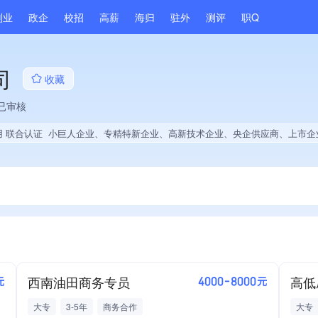
副业
政企
校招
高薪
海归
驻外
测评
职Q
司
收藏
已审核
用 联合认证
小巨人企业、专精特新企业、高新技术企业、央企供应商、上市企业供应商、战略性新兴领域创新能力、薪资水平全省同行前50%、旗下品牌同行前20%、A级纳税人、知名品牌供应商、多产业布局、拥有节能环保技术、拥有自主品牌、拥有发明专利、专利授权量同领域前5%、技术布局行业领先、经营年限全国同行前20%、权威管理体系认证、权威产品认证、大学生就业贡献、2025年公
西南油田商务专员
高低
元
4000-8000元
大专
3-5年
商务合作
大专