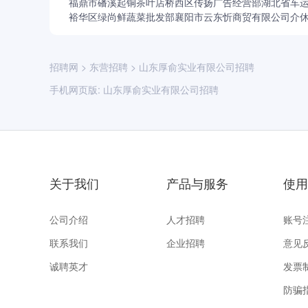
福鼎市磻溪起铜茶叶店
桥西区传扬广告经营部
湖北省车
裕华区绿尚鲜蔬菜批发部
襄阳市云东忻商贸有限公司
介
招聘网
>
东营招聘
>
山东厚俞实业有限公司招聘
手机网页版:
山东厚俞实业有限公司招聘
关于我们
产品与服务
使用
公司介绍
人才招聘
账号
联系我们
企业招聘
意见
诚聘英才
发票
防骗