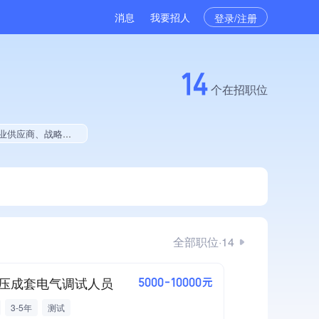
消息
我要招人
登录/注册
14
个在招职位
开项目中标、拥有绿色资质、拥有工艺创新能力、拥有多项著作权、软件研发量位于同行前5%
全部职位·14
压成套电气调试人员
5000-10000元
3-5年
测试