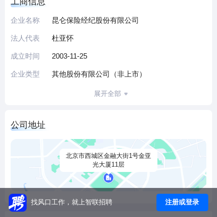
工商信息
美等多个国家和地区的客户及项目提供服务，服务客户及项
目涉及石油石化能源、建筑工程、交通运输、装备制造、进
企业名称
昆仑保险经纪股份有限公司
出口贸易、信息技术、金融等多个行业，在能源险、责任
法人代表
杜亚怀
险、工程险、特殊风险保险、再保险以及人身险、员工福利
等方面有着丰富的经验，积累了近十年特大型企业的保险集
成立时间
2003-11-25
中管理操作经验。为近40个大型建设项目（投资额100亿元以
企业类型
其他股份有限公司（非上市）
上）提供风险咨询与保险经纪服务。
多年来，昆仑保险经纪与国内外多家保险、再保险机构建立
展开全部
了良好的合作关系，拥有畅通的再保险渠道，同时，打造了
专职的风险工程师团队，在石油、石化、基础设施建设等领
公司地址
域有着丰富的实践经验，自主研发了风险管理信息系统
（RMIS）及客户关系管理系统(CRM)，以信息和数据为支撑
为客户提供优质高效服务。
北京市西城区金融大街1号金亚
光大厦11层
注册或登录
找风口工作，就上智联招聘