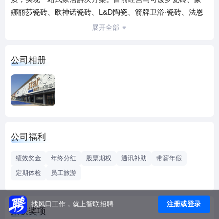
娜丽莎瓷砖、欧神诺瓷砖、L&D陶瓷、箭牌卫浴·瓷砖、法恩
莎卫浴·瓷砖、美标卫浴、唐彩浴室家私、欧派家居、志邦厨
展开全部
柜、金牌橱柜、好莱客衣柜、奥普吊顶、友邦吊顶、梦天木
门、我乐家居等国内外一线品牌家居产品，构建了以“名品直
公司相册
供、专属定制、无忧服务”为核心的服务体系，1000余家终端
店面遍布全国各地。凭借完整的家居供应链、全方位的品质
服务及独特的营销管理理念，华耐家居已发展成为中国家居
建材流通服务领域的领军品牌。
公司福利
绩效奖金
年终分红
股票期权
通讯补助
带薪年假
定期体检
员工旅游
注册或登录
找风口工作，就上智联招聘
荣获奖项