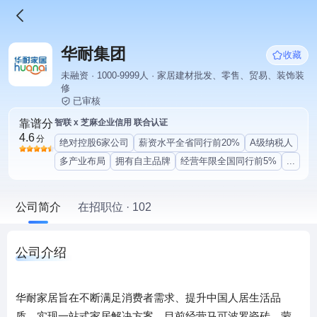
华耐集团
收藏
未融资 · 1000-9999人 · 家居建材批发、零售、贸易、装饰装
修
已审核
靠谱分
智联 x 芝麻企业信用 联合认证
4.6
分
绝对控股6家公司
薪资水平全省同行前20%
A级纳税人
多产业布局
拥有自主品牌
经营年限全国同行前5%
...
公司简介
在招职位 · 102
公司介绍
华耐家居旨在不断满足消费者需求、提升中国人居生活品
质，实现一站式家居解决方案。目前经营马可波罗瓷砖、蒙