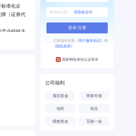
济标准化企
获取验证码
挂牌（证券代
登录/注册
碳产业链链主
才的加盟。
已阅读并同意
《用户服务协议》
和
《隐私政策》
国家网络身份认证登录
公司福利
项目奖金
带薪年假
包吃
包住
绩效奖金
五险一金