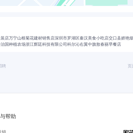
服装店
万宁山根菊花建材销售店
深圳市罗湖区秦汉美食小吃店
交口县娇艳
乡治国种植农场
浙江辉廷科技有限公司
科尔沁右翼中旗敖春丽早餐店
招聘
页
与帮助
注销