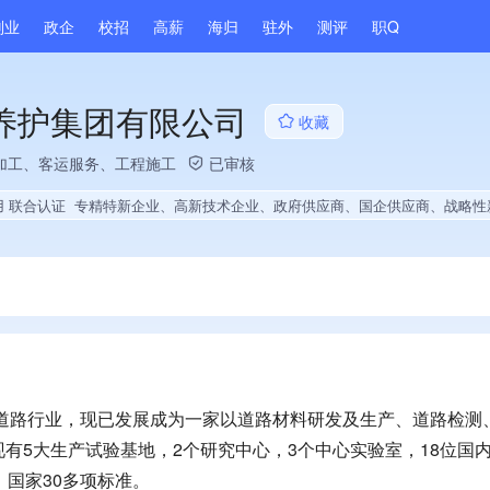
副业
政企
校招
高薪
海归
驻外
测评
职Q
养护集团有限公司
收藏
加工、客运服务、工程施工
已审核
用 联合认证
专精特新企业、高新技术企业、政府供应商、国企供应商、战略性新兴领域创新能力、绝对控股6家公司、薪资水平全省同行前10%、多产业布局、拥有节能环保技术、拥有自主品牌、拥有发明专利、专利授权量同领域前50%、技术布局行业领先、经营年限全国同行前5%、集团核心成员、权威管理体系认证、大学生就业贡献
于道路行业，现已发展成为一家以道路材料研发及生产、道路检测
有5大生产试验基地，2个研究中心，3个中心实验室，18位国
、国家30多项标准。