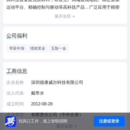
运动平台、精确控制与驱动等高科技产品，广泛应用于精密
数控机床、精密激光切割系统、电子与半导体设备（晶圆检
展开全部
测与切割、高速固晶机、金线焊线机等）、高端医疗器械等
领域。德康威尔研发实力雄厚，汇集了国内外高新技术人
公司福利
才。管理团队由技术型专家和具有现代管理经验的专业人才
组成，人力资源结构互补，形成科学的管理和运营机制。德
带薪年假
绩效奖金
五险一金
康威尔始终保持对产品性能、精确度、准确度和速度的追
求，不断开拓创新，为实现提升中国装备制造设备水平的历
史使命而努力奋斗。About DynamikwellShenzhen
工商信息
Dynamikwell Technology Co., Ltd. develops and
企业名称
深圳德康威尔科技有限公司
manufactures the state-of-the-art motion control products like
linear servo motors, linear motor modules, direct-drive stages
法人代表
戴帝水
and precision systems that are used in equipment for
成立时间
2012-08-28
manufacturing, inspection and testing, etc.
企业类型
有限责任公司（中外合资）
注册或登录
找风口工作，就上智联招聘
展开全部