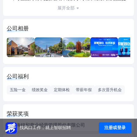
供全价值链一站式服务。通过对老旧物业的重新市场定位、
展开全部
设计改造、招商运营管理提升物业价值，并在改善城市面貌
的同时，挖掘建筑的历史文脉，推动文创产业的孵化发展。
公司相册
目前，其项目已遍及上海、北京、杭州、南京、苏州，并将
持续在中国一线城市及长三角地区加快开拓与发展的步伐。
公司福利
五险一金
绩效奖金
定期体检
带薪年假
多次晋升机会
荣获奖项
上海锦和商业经营管理股份有限公司
注册或登录
找风口工作，就上智联招聘