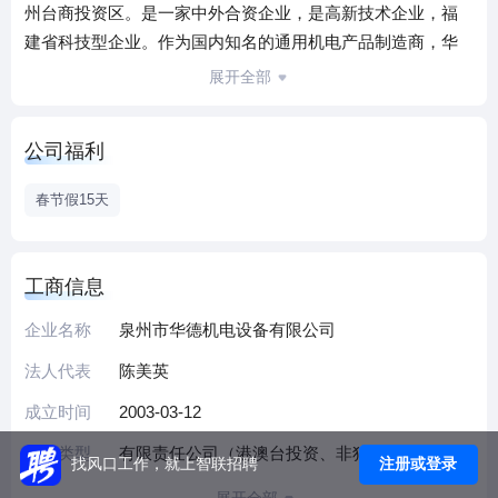
州台商投资区。是一家中外合资企业，是高新技术企业，福
建省科技型企业。作为国内知名的通用机电产品制造商，华
德机电专业生产有油活塞式、无油活塞式、环保静音式、螺
展开全部
杆式系列空压机，工业排气扇，电动机，空气净化器等系列
产品。公司系亚洲设备的一体化空气压缩机生产企业之一，
公司福利
空压机产量占公司总产能的90%以上，年产超过500000台。
空压机产品主要分成活塞直联式、活塞皮带式、螺杆直联
春节假15天
式、螺杆皮带式四大系列共计100多个品种。其中“星豹”品牌
在市场上具有较高的知名度，“星豹”商标分别于 2008 年和
2009 年获“泉州市知名商标”和“福建省著名商标”荣誉称
工商信息
号，“泉州市知名商标”且于2010 年连续获评。
企业名称
泉州市华德机电设备有限公司
公司拥有占地面积130亩，建筑面积48000平方米的现代化制
造工厂，现有在职员工500多人。工厂全由的加工机器和的数
法人代表
陈美英
控加工中心组成，包括直联式空压机流水线、喷漆流水线、
成立时间
2003-03-12
皮带式空压机流水线、储气罐焊接流水线以及数控自动砍线
机、数控转塔冲床、数控高速冲床、万能数控磨床、万能四
企业类型
有限责任公司（港澳台投资、非独资）
注册或登录
找风口工作，就上智联招聘
柱液压机、高精度数控车床等一系列高精尖设备。