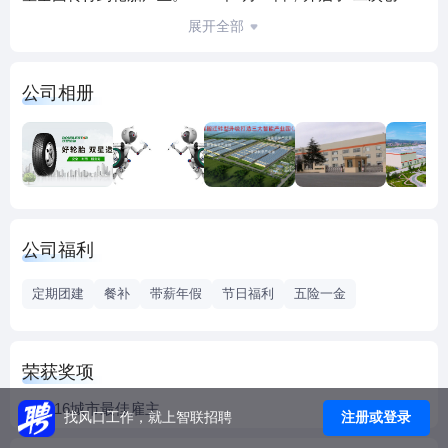
业、创轮胎世界名牌”的新征程，通过智慧转型，关闭了所有
展开全部
老工厂，淘汰了全部的落后产能，建成了全球轮胎行业全流
程“工业4.0”智能化工厂。同时，培育了智能装备、工业机器
公司相册
人（含智能物流）和绿色生态新材料三个新产业，搭建“研发
4.0”+“工业4.0”+“服务4.0”产业互联网生态圈，先后被国家工信
部授予“品牌培育”、“技术创新”、“质量标杆”、“智能制
造”、“绿色制造”、“绿色产品”、“绿色供应链”、“服务转型”全
产业链试点示范企业，被称为“中国轮胎智能制造的引领者”。
2018年双星控股曾名列全球前十的韩国锦湖轮胎。双星轮胎
公司福利
品牌连续多年荣登“亚洲品牌500强”。
2020年1月16日，双星开启了“三次创业、创世界一流企业”新
定期团建
餐补
带薪年假
节日福利
五险一金
征程。2020年7月16日，双星完成集团层面混改，由市属国有
独资企业转为国有控股混合所有制企业。双星混改后将围绕
橡胶轮胎、人工智能及高端装备、绿色生态高端新材料三大
荣获奖项
主业和模式创新，实施智慧生态、智慧轮胎、智能装备、绿
2016城市最佳雇主
色高端新材料的“三智一新”战略，尽快把双星打造成为科技、
注册或登录
找风口工作，就上智联招聘
数字化和具有社会责任的世界一流企业！