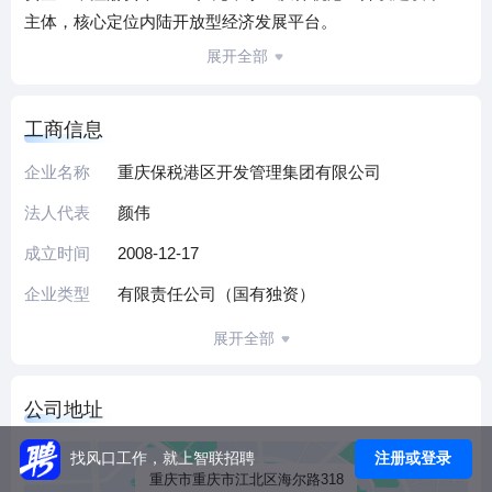
主体，核心定位内陆开放型经济发展平台。
公司聚焦保税港区规划、开发、建设及运营，业务覆盖土地
展开全部
整治、产业投资、仓储物流、国际贸易等领域，构建“口岸+通
道+物流+贸易”一体化体系。2024年进出口额达1685亿元，在
工商信息
全国169个综保区中排名第10；依托“大监督”党建体系落实主
体责任，推进清廉国企建设。
企业名称
重庆保税港区开发管理集团有限公司
未来，公司将深化市场化改革，强化数字化转型，聚焦开放
法人代表
颜伟
平台运营、产业投资等主业，致力打造全国具有重要影响力
的高质量发展战略性开放平台。
成立时间
2008-12-17
（本介绍由DeepSeek AI智能生成，仅供参考）
企业类型
有限责任公司（国有独资）
展开全部
公司地址
注册或登录
找风口工作，就上智联招聘
重庆市重庆市江北区海尔路318