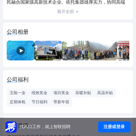
民融合国家级高新技术企业。依托集团雄厚实力，协同高端
资源禀赋，在北京、青岛、济宁、洛阳、新疆分别设立子分
展开全部
公司，与西安形成协同发展效益，在业内崭露头角，业务范
围涉及陕西、内蒙、山东、新疆、贵州、北京、重庆、拉
公司相册
美、非洲、澳洲等地。 北斗天地深耕“北斗+”与“矿山工业智
能”两大产品体系。以“北斗+”为特色，融合北斗通信、北斗定
位、自组网等技术，形成了以通讯和定位为脉络的产品路
线。以军工品质为标准，打造全空域机动协同通信指挥系
统、北斗+智网系列产品、公共位置服务平台、北斗三号短报
文等等拳头产品，依托北斗发展优势进一步开拓北斗在煤矿
公司福利
的应用，形成了形变在线监测预警系统、地质保障系统等特
色产品。以信息化智能化发展为契机，致力于能源工业自动
五险一金
绩效奖金
项目奖金
采暖补贴
高温补贴
化、信息化、智能化的建设与服务，推出了全球首套矿用5G
定期体检
节日福利
带薪年假
专网系统、辅助运输系统、人员精准定位、职业健康体检系
统等为智慧矿山赋能的核心产品，为用户提供专业化信息系
统规划、设计、研发、生产、集成、运维闭环服务。 北斗天
荣获奖项
注册或登录
找风口工作，就上智联招聘
地凭借业务积累，不断提升管理水平，荣获国家高新技术企