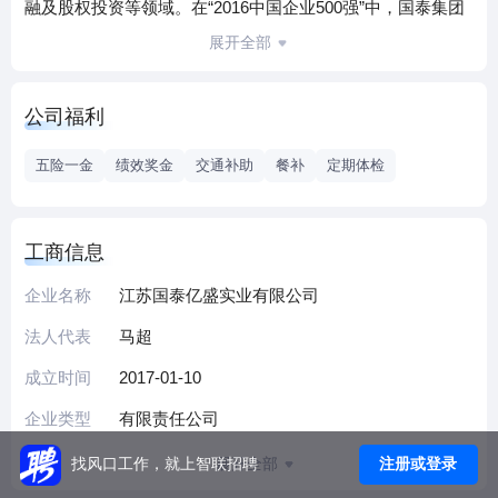
融及股权投资等领域。在“2016中国企业500强”中，国泰集团
列第305位，在“2016中国服务业企业500强”中，集团列第100
展开全部
位。
集团下属国贸股份公司于2006年12月8日在深交所正式上市
公司福利
（股票名称“江苏国泰”，股票代码“002091”）。2016年12月，
集团重大资产重组顺利完成，对集团旗下贸易供应链业务、
五险一金
绩效奖金
交通补助
餐补
定期体检
互联网电商业务、金融投资业务等核心资源进行了全面整
合，纳入上市公司，提高了国有资产的证券化率,为未来发展
打开了长期成长空间。
工商信息
集团先后获得“全国外经贸系统先进集体”、“全国对外经贸优
企业名称
江苏国泰亿盛实业有限公司
秀企业”、“全国商务系统先进集体”、“全国外经贸质量效益型
先进企业特别奖”、“江苏省先进集体”、“江苏省文明单位”等荣
法人代表
马超
誉称号。
成立时间
2017-01-10
国泰的愿景，是以供应链为核心载体，立足国内国际两个市
场资源，把国泰打造成为集“贸易、实业、研发、设计、资
企业类型
有限责任公司
本”一体化的具有中国特色的一流国际化综合商社。
展开全部
注册或登录
找风口工作，就上智联招聘