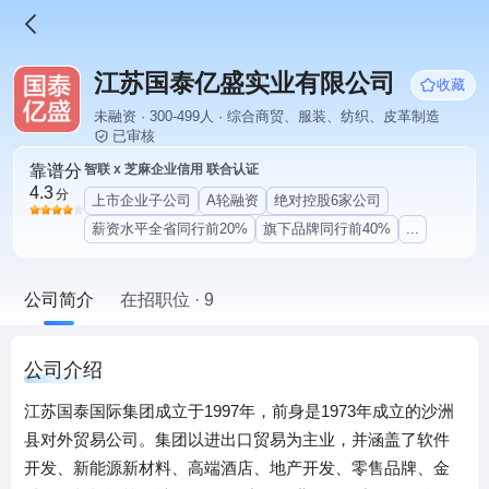
江苏国泰亿盛实业有限公司
收藏
未融资 · 300-499人 · 综合商贸、服装、纺织、皮革制造
已审核
靠谱分
智联 x 芝麻企业信用 联合认证
4.3
分
上市企业子公司
A轮融资
绝对控股6家公司
薪资水平全省同行前20%
旗下品牌同行前40%
...
公司简介
在招职位 · 9
公司介绍
江苏国泰国际集团成立于1997年，前身是1973年成立的沙洲
县对外贸易公司。集团以进出口贸易为主业，并涵盖了软件
开发、新能源新材料、高端酒店、地产开发、零售品牌、金