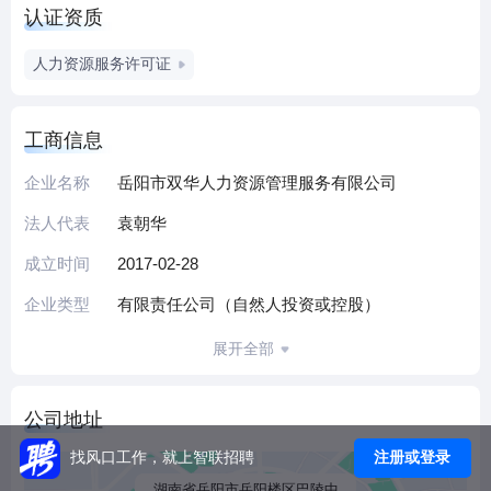
认证资质
我们期待：
驰骋多年身经百战的你；初出茅庐充满干劲的你；寻求转型
人力资源服务许可证
渴望突破的你；让千里马和伯乐，不再千载难逢；
工商信息
企业名称
岳阳市双华人力资源管理服务有限公司
法人代表
袁朝华
成立时间
2017-02-28
企业类型
有限责任公司（自然人投资或控股）
展开全部
公司地址
注册或登录
找风口工作，就上智联招聘
湖南省岳阳市岳阳楼区巴陵中