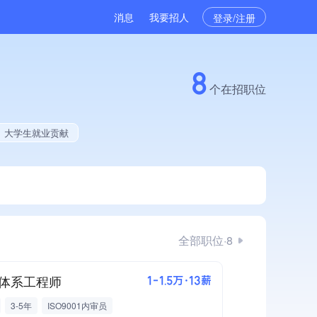
消息
我要招人
登录/注册
8
个在招职位
、大学生就业贡献
全部职位·8
体系工程师
1-1.5万·13薪
3-5年
ISO9001内审员