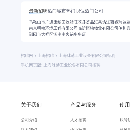
最新招聘
热门城市
热门职位
热门公司
马鞍山市广进废纸回收站
旺苍县茗品汇茶坊
江西睿玮达
南京明翰环境工程有限公司
临沂恒锦物业有限公司
伊川
邵阳市大祥区湘串串火锅串串店
招聘网
>
上海招聘
>
上海脉赫工业设备有限公司招聘
手机网页版:
上海脉赫工业设备有限公司招聘
关于我们
产品与服务
使用
公司介绍
人才招聘
账号
联系我们
企业招聘
意见