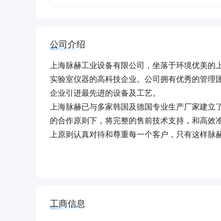
公司介绍
上海脉赫工业设备有限公司，坐落于环境优美的
实验室仪器的高科技企业。公司拥有优秀的管理
企业引进最先进的设备及工艺。
上海脉赫已与多家韩国及德国专业生产厂家建立
的合作原则下，将完整的售前技术支持，和高效
上原则认真对待和尊重每一个客户，只有这样脉
愿景：为中国朝阳产业的发展打造最坚实的基础
目标：成为中国最具影响力的设备和工艺提供商
使命：全面整合世界先进资源，全力助推中国“创造
工商信息
脉动梦想 赫赫有名 是我们团队努力不懈的方向