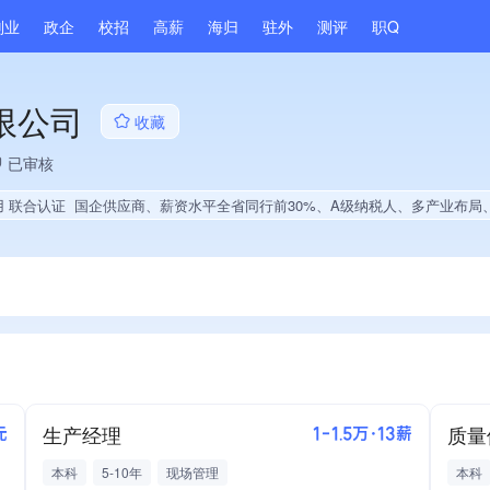
副业
政企
校招
高薪
海归
驻外
测评
职Q
限公司
收藏
已审核
用 联合认证
国企供应商、薪资水平全省同行前30%、A级纳税人、多产业布局
生产经理
质量
元
1-1.5万·13薪
本科
5-10年
现场管理
本科