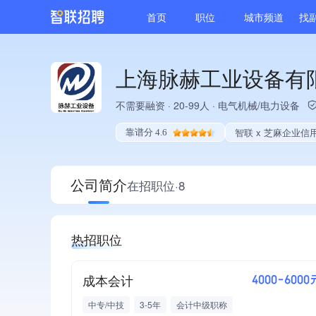
首页
职位
城市频道
找
上海脉赫工业设备有
不需要融资
·
20-99人
·
电气机械/电力设备
智联 x 芝麻企业信
靠谱分 4.6
公司简介
在招职位·8
热招职位
成本会计
4000-6000
中专/中技
3-5年
会计中级职称