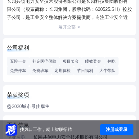
长园共创电力安全技术股份有限公司是长园科技集团股份有
限公司（股票简称：长园集团，股票代码：600525.SH）控股
子公司，是工业安全整体解决方案提供商，专注工业安全近
30年，是该领域行业标准制订者之一。
展开全部
公司总部坐落于珠海市国家高新区共创科技园，园区占地面
积达3万平方米，建筑面积2.4万平方米，科研、办公、生产、
公司福利
生活设备配套齐全。在全国32个省、市、自治区设立有分支
机构，为客户提供更精细、更专业的服务。
五险一金
补充医疗保险
项目奖金
绩效奖金
包吃
长园共创作为国家规划布局内重点软件企业、国家火炬计划
免费停车
免费班车
定期体检
节日福利
大牛带队
重点高新技术企业、***专精特新重点“小巨人”企业，以博士后
科研工作站、广东省企业技术中心、广东省电力安全工程技
术研究中心和国家CNAS认可检测中心为技术支撑，坚持“数
荣获奖项
字化、智能化，构建全方位智慧工业安全管控体系”的战略定
位，构建了自主可控的软硬件支撑平台，形成了以电气防止
2020城市最佳雇主
误操作系统、工业锁控管理系统、工艺防止误操作系统、设
备状态在线监测系统等产品为支柱的工业生产安全产品体
工商信息
注册或登录
找风口工作，就上智联招聘
系，已成功应用于智能电网、智慧发电、轨道交通、通信物
企业名称
长园共创电力安全技术股份有限公司
联、石油化工以及工贸厂矿等领域。