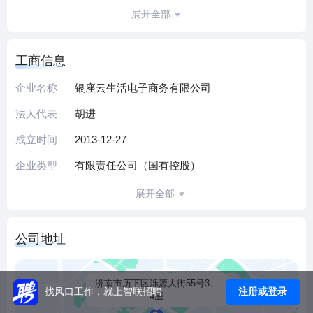
及电子商务相关业务资源（银座百货、超市、购物中心、家
展开全部
居，鲁商置业、福瑞达、银座旅游、《山东商报》社、山东
一卡通、银座汽车，幼儿及高等教育等）并面向山东省服务
工商信息
业产业集群，搭建“网上城市综合体”平台，构建了新一代消费
者购物、休闲、娱乐等消费服务首选平台。
企业名称
银座云生活电子商务有限公司
法人代表
胡进
成立时间
2013-12-27
企业类型
有限责任公司（国有控股）
展开全部
公司地址
济南市历下区泺源大街55号3、
注册或登录
找风口工作，就上智联招聘
4层