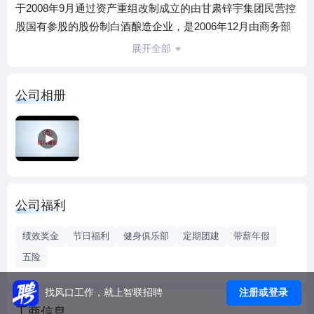
于2008年9月通过资产重组改制成立的由甘肃锌宇集团民营控
股国有参股的股份制白酒酿造企业，是2006年12月由商务部
认定的全国35家，甘肃省酿酒企业中首批唯 一 一 家“中华老
展开全部
字号”企业。公司年产纯粮原浆白酒6000余吨，总资产10亿
元，占地面积20万平方米，职工1000余人。
公司相册
甘肃红川酒营销有限责任公司注册成立于2017年，是甘肃红
川酒业有限责任公司的全资子公司，2018年，公司入驻国际
化5A级写字楼——兰州中心38楼，办公面积2000多平米，员
工300余人，销售区域以甘肃为中心，辐射西北，面向全国。
公司福利
绩效奖金
节日福利
健身俱乐部
定期团建
带薪年假
五险
注册或登录
找风口工作，就上智联招聘
工商信息