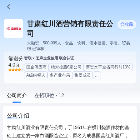
甘肃红川酒营销有限责任公
收藏
司
未融资 · 500-999人 · 食品、饮料、酒水批发、零售、贸易
已审核
靠谱分
智联 x 芝麻企业信用 联合认证
4.0
分
国企供应商
绝对控股6家公司
薪资水平全省同行前10%
A级纳税人
多产业布局
集团成员
...
公司简介
在招职位 · 12
公司介绍
甘肃红川酒业有限责任公司，于1951年在横川烧酒作坊的基
础上建立的一家白酒酿造企业，原名为成县国营红川酒厂，