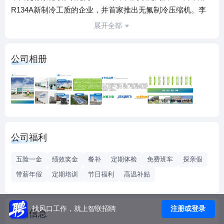
R134A新制冷工质的企业，并首家推出无氟制冷压缩机。李
鹏、乔石、朱镕基、刘华清、吴邦国、王兆国等政府高层官
展开全部
员先后来公司视察，并对华意无氟环保产业给予高度评价和
大力支持。联合国环保署也先后两次赠款233万美元，支持华
公司相册
意新工质制冷示范线的扩建与改造。
华意压缩机股份有限公司于1996年6月19日在深交所挂牌上
市, 是江西省第二家、景德镇市第一家上市公司。2007年12月
24日四川长虹通过竞拍方式，成为华意压缩第一大股东。华
意依托四川长虹正式迈入了新的发展阶段。 战略资产重组后
的“华意压缩”拥有华意压缩机股份有限公司（景德镇）、 加西
公司福利
贝拉压缩机有限公司（嘉兴）、华意压缩机（荆州）有限公
司（荆州）、华意压缩机（巴塞罗那）有限公司(西班牙)。
五险一金
绩效奖金
餐补
定期体检
免费班车
探亲假
年度报表中显示：2014年，我司资产总额64亿元人民币，公
带薪年假
定期培训
节日福利
高温补贴
司员工近7000人，实现销售收入超过67亿元，共产销压缩机
3793万台，市场占有率30%，2014年产销量排名世界第一，
连续十三年位居国内同行第一。
注册或登录
找风口工作，就上智联招聘
工商信息
华意压缩机股份有限公司国内客户主要为：海尔、美菱、海