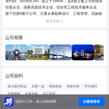
票代码：603909.SH）成立于1995年，是A股主板上市的国有
控股企业、国家高新技术企业、综合性工程技术服务企业。
旗下控股9家子公司，主要从事勘察设计、工程管理、试验检
测、建筑施工、综合管养、工程材料等业务。公司聚焦交
展开全部
通、市政、建筑等土木工程领域，依托“系统化协同增值模式
（1+X）”开展全产业工程技术服务，为客户提供综合性、跨
公司相册
阶段、一体化的工程技术服务。 建发合诚坚持技术提升、服
务优化、科学管理，在业内树立了优质的品牌形象，荣获交
通建设优秀监理企业（第一等次）、中国建设监理创新发展
20年先进企业、全国守合同重信用企业等多项荣誉，参建工
程荣获“詹天佑奖”“鲁班奖”“李春奖”“国家优质工程奖““百年百
项杰出土木工程”“中国钢结构金奖”等重要奖项。 建发合诚聚
公司福利
焦“工程咨询”与“工程施工”双轮驱动，深耕“新建工程”与“在役
工程”两域建设，以“工程医院”理念为指引，提供全生命周期
多次晋升机会
五险一金
绩效奖金
带薪年假
节日福利
技术服务，开展工程基础设施的健康检测、病害诊断、修复
定期体检
伙食补贴
员工培训
加固和应急抢险等业务，全面覆盖公路桥隧、水运轨交、市
注册或登录
找风口工作，就上智联招聘
政房建等专业领域。